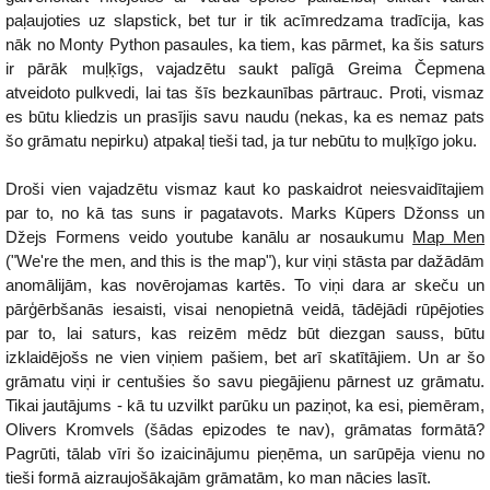
paļaujoties uz slapstick, bet tur ir tik acīmredzama tradīcija, kas
nāk no Monty Python pasaules, ka tiem, kas pārmet, ka šis saturs
ir pārāk muļķīgs, vajadzētu saukt palīgā Greima Čepmena
atveidoto pulkvedi, lai tas šīs bezkaunības pārtrauc. Proti, vismaz
es būtu kliedzis un prasījis savu naudu (nekas, ka es nemaz pats
šo grāmatu nepirku) atpakaļ tieši tad, ja tur nebūtu to muļķīgo joku.
Droši vien vajadzētu vismaz kaut ko paskaidrot neiesvaidītajiem
par to, no kā tas suns ir pagatavots. Marks Kūpers Džonss un
Džejs Formens veido youtube kanālu ar nosaukumu
Map Men
("We're the men, and this is the map"), kur viņi stāsta par dažādām
anomālijām, kas novērojamas kartēs. To viņi dara ar skeču un
pārģērbšanās iesaisti, visai nenopietnā veidā, tādējādi rūpējoties
par to, lai saturs, kas reizēm mēdz būt diezgan sauss, būtu
izklaidējošs ne vien viņiem pašiem, bet arī skatītājiem. Un ar šo
grāmatu viņi ir centušies šo savu piegājienu pārnest uz grāmatu.
Tikai jautājums - kā tu uzvilkt parūku un paziņot, ka esi, piemēram,
Olivers Kromvels (šādas epizodes te nav), grāmatas formātā?
Pagrūti, tālab vīri šo izaicinājumu pieņēma, un sarūpēja vienu no
tieši formā aizraujošākajām grāmatām, ko man nācies lasīt.