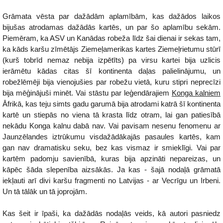
Grāmata vēsta par dažādām aplamībām, kas dažādos laikos
bijušas atrodamas dažādās kartēs, un par šo aplamību sekām.
Piemēram, ka ASV un Kanādas robeža līdz šai dienai ir sekas tam,
ka kāds karšu zīmētājs Ziemeļamerikas kartes Ziemeļrietumu stūrī
(kurš tobrīd nemaz nebija izpētīts) pa virsu kartei bija uzlicis
ierāmētu kādas citas šī kontinenta daļas palielinājumu, un
robežlēmēji bija vienojušies par robežu vietā, kuru stipri neprecīzi
bija mēģinājuši minēt. Vai stāstu par leģendārajiem
Konga kalniem
Āfrikā, kas teju simts gadu garumā bija atrodami katrā šī kontinenta
kartē un stiepās no viena tā krasta līdz otram, lai gan patiesībā
nekādu Konga kalnu dabā nav. Vai pavisam nesenu fenomenu ar
Jaunzēlandes iztrūkumu visdažādākajās pasaules kartēs, kam
gan nav dramatisku seku, bez kas vismaz ir smieklīgi. Vai par
kartēm padomju savienībā, kuras bija apzināti nepareizas, un
kāpēc šāda slepenība aizsākās. Ja kas - šajā nodaļā grāmatā
iekļauti arī divi karšu fragmenti no Latvijas - ar Vecrīgu un Irbeni.
Un tā tālāk un tā joprojām.
Kas šeit ir īpaši, ka dažādās nodaļās veids, kā autori pasniedz