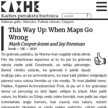
≡
Kazhes pierakstu burtnīca
Ikdienas golfs
VeloLoko
Futbola vēsture
Ceļojumi
This Way Up: When Maps Go
Wrong
Mark Cooper-Jones and Jay Foreman
book
—
UK
—
2025
Šo grāmatu palūdzu, lai Marina man sagādā vārda dienā.
👍
Pēc tās izlasīšanas iepazinos ar to, ko par šo grāmatu
raksta viedie prāti Goodreads, un nebiju pārsteigts.
Bariņš cilvēku sūdzās, ka grāmatā ir pārāk daudz
muļķīgu joku un ka acīmredzams, ka kaut kādi jūtūberi mēģinājuši
pārnest savu satura formātu uz citu mediju. Te man jāatbild viens:
Paldies, Kapteini Acīmredzamība! Proti, tā jau arī ir šīs grāmatas
doma un personīgi es tieši tāpēc vēlējos to izlasīt. Man patīk
saturs, ko Marks un Džejs veido video formātā, man patīk tas stipri
sviestainais angļu humors, kas caurvij viņu saturu, reizēm
galvenokārt rīkojoties ar vārdu spēles palīdzību, citkārt vairāk