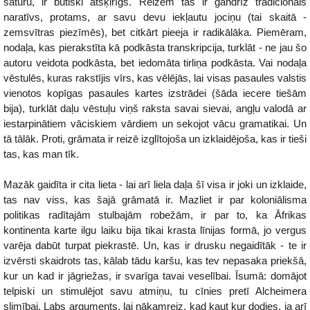
saturu, ir būtiski atšķirīgs. Reizēm tas ir gandrīz tradicionāls
naratīvs, protams, ar savu devu iekļautu jociņu (tai skaitā -
zemsvītras piezīmēs), bet citkārt pieeja ir radikālāka. Piemēram,
nodaļa, kas pierakstīta kā podkāsta transkripcija, turklāt - ne jau šo
autoru veidota podkāsta, bet iedomāta tirliņa podkāsta. Vai nodaļa
vēstulēs, kuras rakstījis vīrs, kas vēlējās, lai visas pasaules valstis
vienotos kopīgas pasaules kartes izstrādei (šāda iecere tiešām
bija), turklāt daļu vēstuļu viņš raksta savai sievai, angļu valodā ar
iestarpinātiem vāciskiem vārdiem un sekojot vācu gramatikai. Un
tā tālāk. Proti, grāmata ir reizē izglītojoša un izklaidējoša, kas ir tieši
tas, kas man tīk.
Mazāk gaidīta ir cita lieta - lai arī liela daļa šī visa ir joki un izklaide,
tas nav viss, kas šajā grāmatā ir. Mazliet ir par koloniālisma
politikas radītajām stulbajām robežām, ir par to, ka Āfrikas
kontinenta karte ilgu laiku bija tikai krasta līnijas formā, jo vergus
varēja dabūt turpat piekrastē. Un, kas ir drusku negaidītāk - te ir
izvērsti skaidrots tas, kālab tādu karšu, kas tev nepasaka priekšā,
kur un kad ir jāgriežas, ir svarīga tavai veselībai. Īsumā: domājot
telpiski un stimulējot savu atmiņu, tu cīnies pretī Alcheimera
slimībai. Labs arguments, lai nākamreiz, kad kaut kur dodies, ja arī