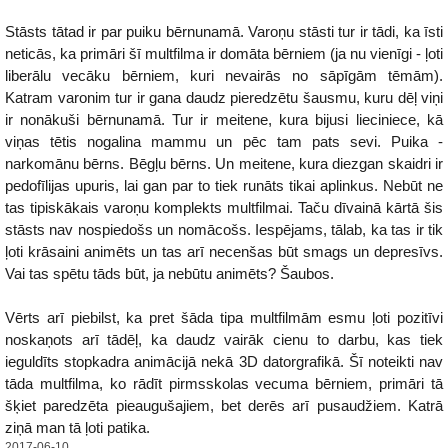
Stāsts tātad ir par puiku bērnunamā. Varoņu stāsti tur ir tādi, ka īsti
neticās, ka primāri šī multfilma ir domāta bērniem (ja nu vienīgi - ļoti
liberālu vecāku bērniem, kuri nevairās no sāpīgām tēmām).
Katram varonim tur ir gana daudz pieredzētu šausmu, kuru dēļ viņi
ir nonākuši bērnunamā. Tur ir meitene, kura bijusi lieciniece, kā
viņas tētis nogalina mammu un pēc tam pats sevi. Puika -
narkomānu bērns. Bēgļu bērns. Un meitene, kura diezgan skaidri ir
pedofīlijas upuris, lai gan par to tiek runāts tikai aplinkus. Nebūt ne
tas tipiskākais varoņu komplekts multfilmai. Taču dīvainā kārtā šis
stāsts nav nospiedošs un nomācošs. Iespējams, tālab, ka tas ir tik
ļoti krāsaini animēts un tas arī necenšas būt smags un depresīvs.
Vai tas spētu tāds būt, ja nebūtu animēts? Šaubos.
Vērts arī piebilst, ka pret šāda tipa multfilmām esmu ļoti pozitīvi
noskaņots arī tādēļ, ka daudz vairāk cienu to darbu, kas tiek
ieguldīts stopkadra animācijā nekā 3D datorgrafikā. Šī noteikti nav
tāda multfilma, ko rādīt pirmsskolas vecuma bērniem, primāri tā
šķiet paredzēta pieaugušajiem, bet derēs arī pusaudžiem. Katrā
ziņā man tā ļoti patika.
2017-06-10