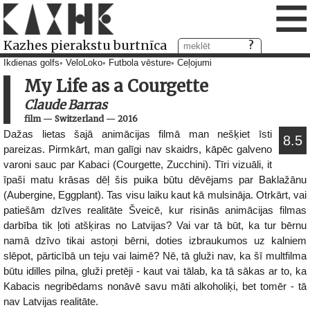
≡
Kazhes pierakstu burtnīca
Ikdienas golfs
VeloLoko
Futbola vēsture
Ceļojumi
My Life as a Courgette
Claude Barras
film
—
Switzerland
—
2016
Dažas lietas šajā animācijas filmā man nešķiet īsti
8.5
pareizas. Pirmkārt, man galīgi nav skaidrs, kāpēc galveno
varoni sauc par Kabaci (Courgette, Zucchini). Tīri vizuāli, it
īpaši matu krāsas dēļ šis puika būtu dēvējams par Baklažānu
(Aubergine, Eggplant). Tas visu laiku kaut kā mulsināja. Otrkārt, vai
patiešām dzīves realitāte Šveicē, kur risinās animācijas filmas
darbība tik ļoti atšķiras no Latvijas? Vai var tā būt, ka tur bērnu
namā dzīvo tikai astoņi bērni, doties izbraukumos uz kalniem
slēpot, pārticībā un teju vai laimē? Nē, tā gluži nav, ka šī multfilma
būtu idilles pilna, gluži pretēji - kaut vai tālab, ka tā sākas ar to, ka
Kabacis negribēdams nonāvē savu māti alkoholiķi, bet tomēr - tā
nav Latvijas realitāte.