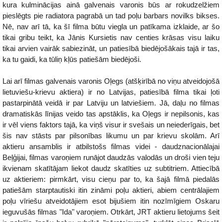
kura kulminācijas ainā galvenais varonis būs ar rokudzelžiem
pieslēgts pie radiatora pagrabā un tad poļu barbars novilks bikses.
Nē, nav arī tā, ka šī filma būtu viegla un patīkama izklaide, ar šo
tikai gribu teikt, ka Jānis Kursietis nav centies krāsas visu laiku
tikai arvien vairāk sabiezināt, un patiesībā biedējošākais tajā ir tas,
ka tu gaidi, ka tūliņ kļūs patiešām biedējoši.
Lai arī filmas galvenais varonis Oļegs (atšķirībā no viņu atveidojošā
lietuviešu-krievu aktiera) ir no Latvijas, patiesībā filma tikai ļoti
pastarpinātā veidā ir par Latviju un latviešiem. Jā, daļu no filmas
dramatiskās līnijas veido tas apstāklis, ka Oļegs ir nepilsonis, kas
ir vēl viens faktors tajā, ka viņš visur ir svešais un neiederīgais, bet
šis nav stāsts par pilsonības likumu un par krievu skolām. Arī
aktieru ansamblis ir atbilstošs filmas videi - daudznacionālajai
Beļģijai, filmas varoņiem runājot daudzās valodās un droši vien teju
ikvienam skatītājam liekot daudz skatīties uz subtitriem. Attiecībā
uz aktieriem: pirmkārt, visu cieņu par to, ka šajā filmā piedalās
patiešām starptautiski itin zināmi poļu aktieri, abiem centrālajiem
poļu vīriešu atveidotājiem esot bijušiem itin nozīmīgiem Oskaru
ieguvušās filmas "Ida" varoņiem. Otrkārt, JRT aktieru lietojums šeit