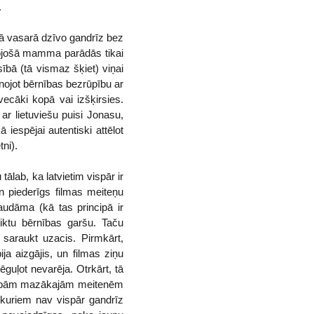
.
jā vasarā dzīvo gandrīz bez
īvojošā mamma parādās tikai
sībā (tā vismaz šķiet) viņai
enojot bērnības bezrūpību ar
vecāki kopā vai izšķirsies.
r lietuviešu puisi Jonasu,
 iespējai autentiski attēlot
tni).
tālab, ka latvietim vispār ir
n piederīgs filmas meiteņu
 baudāma (kā tas principā ir
eiktu bērnības garšu. Taču
 saraukt uzacis. Pirmkārt,
a aizgājis, un filmas ziņu
ēguļot nevarēja. Otrkārt, tā
at abām mazākajām meitenēm
, kuriem nav vispār gandrīz