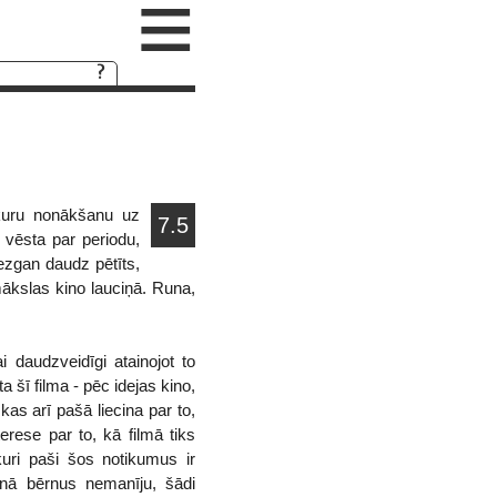
≡
kuru nonākšanu uz
7.5
 vēsta par periodu,
ezgan daudz pētīts,
ākslas kino lauciņā. Runa,
 daudzveidīgi atainojot to
a šī filma - pēc idejas kino,
s arī pašā liecina par to,
terese par to, kā filmā tiks
kuri paši šos notikumus ir
ienā bērnus nemanīju, šādi