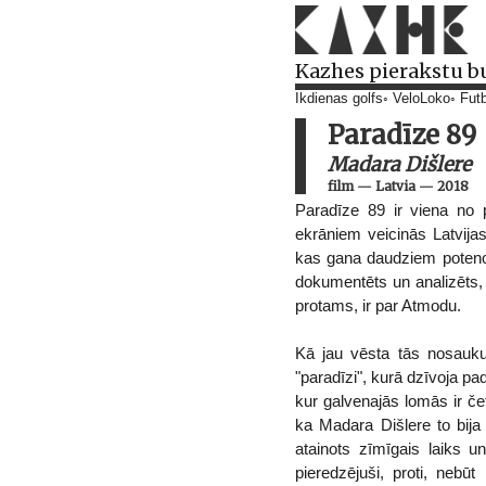
Kazhes pierakstu b
Ikdienas golfs
VeloLoko
Futb
Paradīze 89
Madara Dišlere
film
—
Latvia
—
2018
Paradīze 89 ir viena no
ekrāniem veicinās Latvija
kas gana daudziem potenci
dokumentēts un analizēts,
protams, ir par Atmodu.
Kā jau vēsta tās nosaukum
"paradīzi", kurā dzīvoja pad
kur galvenajās lomās ir č
ka Madara Dišlere to bija i
atainots zīmīgais laiks u
pieredzējuši, proti, nebū