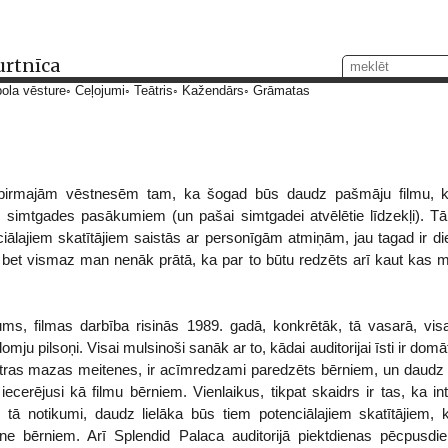
urtnīca
ola vēsture
Ceļojumi
Teātris
Kažendārs
Grāmatas
 pirmajām vēstnesēm tam, ka šogad būs daudz pašmāju filmu, 
s simtgades pasākumiem (un pašai simtgadei atvēlētie līdzekļi). Tā
ālajiem skatītājiem saistās ar personīgām atmiņām, jau tagad ir di
 bet vismaz man nenāk prātā, ka par to būtu redzēts arī kaut kas m
s, filmas darbība risinās 1989. gadā, konkrētāk, tā vasarā, visai
omju pilsoņi. Visai mulsinoši sanāk ar to, kādai auditorijai īsti ir domāt
etras mazas meitenes, ir acīmredzami paredzēts bērniem, un daudz ka
ecerējusi kā filmu bērniem. Vienlaikus, tikpat skaidrs ir tas, ka in
n tā notikumi, daudz lielāka būs tiem potenciālajiem skatītājiem, 
t ne bērniem. Arī Splendid Palaca auditorijā piektdienas pēcpusd