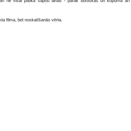
an ne visai patika sapņu ainas - pārāk burtiskas un kopumā arī
ta filma, bet noskatīšanās vērta.