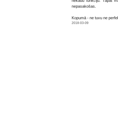
nekādu funkciju. Tāpat m
nepasakošas.
Kopumā - ne tuvu ne perfek
2018-03-09