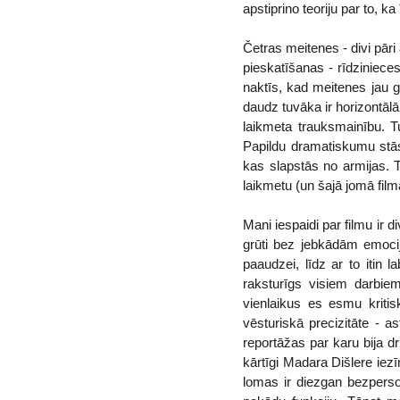
apstiprino teoriju par to, k
Četras meitenes - divi pār
pieskatīšanas - rīdziniece
naktīs, kad meitenes jau gu
daudz tuvāka ir horizontālā
laikmeta trauksmainību. Tu
Papildu dramatiskumu stās
kas slapstās no armijas. Ti
laikmetu (un šajā jomā filma
Mani iespaidi par filmu ir d
grūti bez jebkādām emocij
paaudzei, līdz ar to itin l
raksturīgs visiem darbiem
vienlaikus es esmu kritis
vēsturiskā precizitāte - 
reportāžas par karu bija dr
kārtīgi Madara Dišlere ie
lomas ir diezgan bezperson