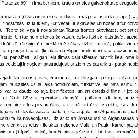
a "Paradīze 89" ir filma bērniem, kruu skatīsies galvenokārt pieaugušie
i ar māsām (divas rīdzinieces un divas - mazpilsētas iedzīvotājas) ša
s ir nosūtītas uz laukiem, kur vecāki ir šķīrušies un nosacīti tur dz
ļ. Teorētiski viņa ir nodarbināta Tautas frontes aktivitātēs, bet patie
 fronte. Un tad nu meitenes šo vasaru dzīvo faktiski patstāvīgi, apvi
rklāt vēl rīdziniecēm neklātienē nākas dzīvot neziņā, paliks viņu 
tam piešķir Lauras (lielākās no Rīgas meitenēm) sadraudzēšanās a
ktāl par sižetu, lai gan lielu filmas daļu sižetam nav tik liela loma kā
s veidotāji ir nopietni pastrādājuši, brīžiem es pat teiktu - pārāk nopie
ivējādi. No vienas puses, emocionāli tā ir diezgan spēcīga - laikam jau 
ām raudzīties uz tā laika notikumiem, turklāt vēl es pats esmu iti
abi var ar daudz ko tajā identificēties, un arī estētiski filma ir ļoti
 ar Gintu Bērziņu operatora statusā) - patīkami silti toņi, ar izt
ks un piekasīgs pieaugušais, un filmā netrūkst aspektu, kas lika
astoņdesmit devītā vasarā padomju karaspēks no Afganistānas jau bij
usku tā kā novecojušas, līdz ar to arī Jonass īsti no Afganistānas b
zīmē vien divus tēlus - lielākās meitenes Maiju un Paulu, kamēr p
iskas (it īpaši Lindai), kamēr pieaugušie ir tik ļoti fona personāži