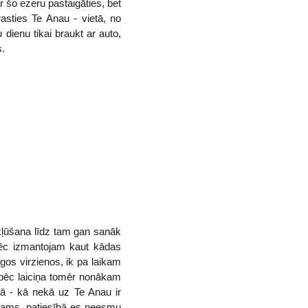
r šo ezeru pastaigāties, bet
asties Te Anau - vietā, no
 dienu tikai braukt ar auto,
s.
ļūšana līdz tam gan sanāk
āpēc izmantojam kaut kādas
gos virzienos, ik pa laikam
t pēc laiciņa tomēr nonākam
kā - kā nekā uz Te Anau ir
otams, patiesībā es neesmu