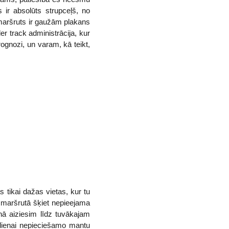
s ir absolūts strupceļš, no
 maršruts ir gaužām plakans
r track administrācija, kur
gnozi, un varam, kā teikt,
s tikai dažas vietas, kur tu
ā maršrutā šķiet nepieejama
ā aiziesim līdz tuvākajam
 dienai nepieciešamo mantu