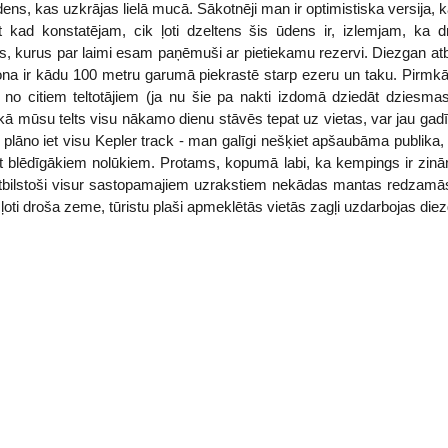
ens, kas uzkrājas lielā mucā. Sākotnēji man ir optimistiska versija, 
 bet kad konstatējam, cik ļoti dzeltens šis ūdens ir, izlemjam, ka
 kurus par laimi esam paņēmuši ar pietiekamu rezervi. Diezgan atbi
 zona ir kādu 100 metru garumā piekrastē starp ezeru un taku. Pirmkā
k no citiem teltotājiem (ja nu šie pa nakti izdomā dziedāt dziesmas
kā mūsu telts visu nākamo dienu stāvēs tepat uz vietas, var jau gadīt
as plāno iet visu Kepler track - man galīgi nešķiet apšaubāma publika,
iet blēdīgākiem nolūkiem. Protams, kopumā labi, ka kempings ir zin
s atbilstoši visur sastopamajiem uzrakstiem nekādas mantas redzamās v
ļoti droša zeme, tūristu plaši apmeklētās vietās zagļi uzdarbojas die