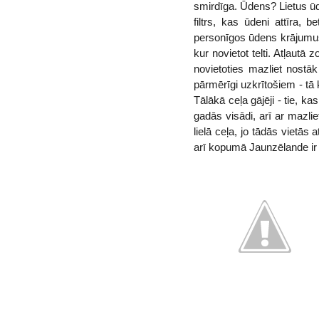
smirdīga. Ūdens? Lietus ūd
filtrs, kas ūdeni attīra,
personīgos ūdens krājumus,
kur novietot telti. Atļautā
novietoties mazliet nostā
pārmērīgi uzkrītošiem - tā 
Tālākā ceļa gājēji - tie, k
gadās visādi, arī ar mazl
lielā ceļa, jo tādās vietā
arī kopumā Jaunzēlande ir 