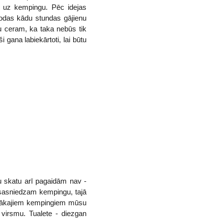
ā uz kempingu. Pēc idejas
rodas kādu stundas gājienu
ču ceram, ka taka nebūs tik
gana labiekārtoti, lai būtu
u skatu arī pagaidām nav -
d sasniedzam kempingu, tajā
 dārgākajiem kempingiem mūsu
a virsmu. Tualete - diezgan