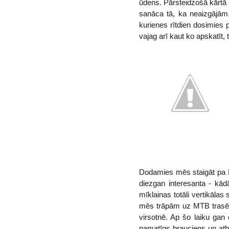
ūdens. Pārsteidzošā kārtā -
sanāca tā, ka neaizgājām.
kurienes rītdien dosimies p
vajag arī kaut ko apskatīt,
Dodamies mēs staigāt pa 
diezgan interesanta - kād
mīklainas totāli vertikāla
mēs trāpām uz MTB trasēm, 
virsotnē. Ap šo laiku gan
pamatīgs brauciens un atb