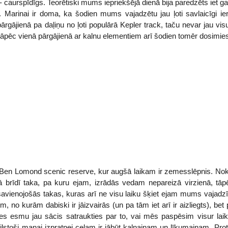
 caurspīdīgs. Teorētiski mums iepriekšējā dienā bija paredzēts iet ga
 Marinai ir doma, ka šodien mums vajadzētu jau ļoti savlaicīgi ier
ārgājienā pa daļiņu no ļoti populārā Kepler track, taču nevar jau visu
 tāpēc vienā pārgājienā ar kalnu elementiem arī šodien tomēr dosimie
Ben Lomond scenic reserve, kur augšā laikam ir zemesslēpnis. Nok
ā brīdī taka, pa kuru ejam, izrādās vedam nepareizā virzienā, t
s savienojošās takas, kuras arī ne visu laiku šķiet ejam mums vajadzī
no kurām dabiski ir jāizvairās (un pa tām iet arī ir aizliegts), be
 es esmu jau sācis satraukties par to, vai mēs paspēsim visur lai
ilstoši manai izpratnei ceļam ir jābūt kalnainam un līkumainam. Pr