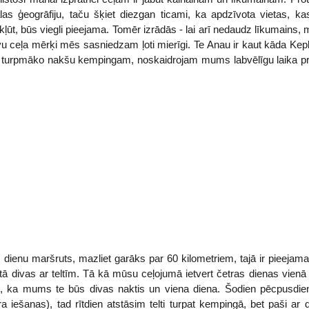
las ģeogrāfiju, taču šķiet diezgan ticami, ka apdzīvota vietas, ka
kļūt, būs viegli pieejama. Tomēr izrādās - lai arī nedaudz līkumains,
u ceļa mērķi mēs sasniedzam ļoti mierīgi. Te Anau ir kaut kāda Keple
turpmāko nakšu kempingam, noskaidrojam mums labvēlīgu laika pro
tru dienu maršruts, mazliet garāks par 60 kilometriem, tajā ir pieejama
kaitā divas ar teltīm. Tā kā mūsu ceļojumā ietvert četras dienas vien
i, ka mums te būs divas naktis un viena diena. Šodien pēcpusdien
 iešanas), tad rītdien atstāsim telti turpat kempingā, bet paši ar