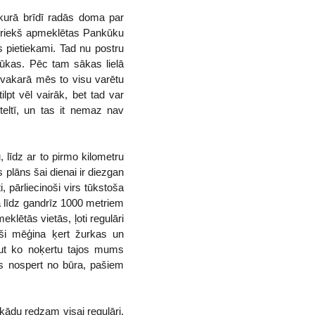
 kurā brīdī radās doma par
epriekš apmeklētas Pankūku
s pietiekami. Tad nu postru
kas. Pēc tam sākas lielā
nā vakarā mēs to visu varētu
lpt vēl vairāk, bet tad var
eltī, un tas it nemaz nav
 līdz ar to pirmo kilometru
plāns šai dienai ir diezgan
, pārliecinoši virs tūkstoša
bā līdz gandrīz 1000 metriem
klētās vietās, ļoti regulāri
eši mēģina ķert žurkas un
kaut ko noķertu tajos mums
es nospert no būra, pašiem
 kādu redzam visai regulāri,