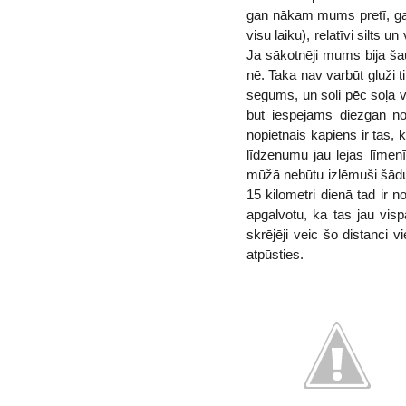
gan nākam mums pretī, gan 
visu laiku), relatīvi silts
Ja sākotnēji mums bija ša
nē. Taka nav varbūt gluži ti
segums, un soli pēc soļa v
būt iespējams diezgan nor
nopietnais kāpiens ir tas,
līdzenumu jau lejas līmen
mūžā nebūtu izlēmuši šādu d
15 kilometri dienā tad ir n
apgalvotu, ka tas jau vis
skrējēji veic šo distanci 
atpūsties.