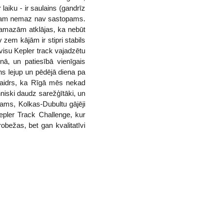
aiku - ir saulains (gandrīz
 laikam nemaz nav sastopams.
pamazām atklājas, ka nebūt
v zem kājām ir stipri stabils
visu Kepler track vajadzētu
nā, un patiesībā vienīgais
ns lejup un pēdējā diena pa
skaidrs, ka Rīgā mēs nekad
hniski daudz sarežģītāki, un
otams, Kolkas-Dubultu gājēji
epler Track Challenge, kur
obežas, bet gan kvalitatīvi