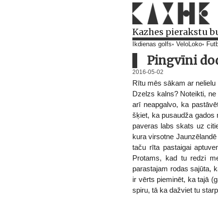
Kazhes pierakstu b
Ikdienas golfs
VeloLoko
Futb
Pingvīni do
2016-05-02
Rītu mēs sākam ar nelielu k
Dzelzs kalns? Noteikti, ne 
arī neapgalvo, ka pastāvē
šķiet, ka pusaudža gados maz
paveras labs skats uz citi
kura virsotne Jaunzēlandē i
taču rīta pastaigai aptuve
Protams, kad tu redzi meit
parastajam rodas sajūta, ka
ir vērts pieminēt, ka tajā
spiru, tā ka dažviet tu sta