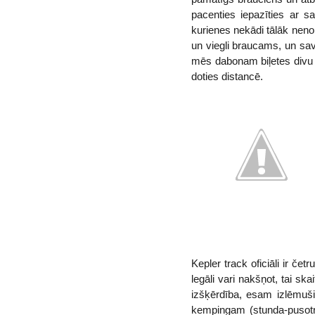
pacenties iepazīties ar sa
kurienes nekādi tālāk neno
un viegli braucams, un sav
mēs dabonam biļetes divu 
doties distancē.
Kepler track oficiāli ir če
legāli vari nakšņot, tai s
izšķērdība, esam izlēmuš
kempingam (stunda-pusotra