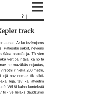
≡
epler track
berttaunas. Ar ko ievērojams
as. Patiesību sakot, neviens
s šāda asociācija. Tā vien
ākā vērtība ir tajā, ka no tā
an nav ne mazākās nojautas,
virsotni ir nieka 200 metru,
 lejā nav nemaz tik slikti.
akaļ lejā, tev kā latvietim
pusē. Vēl šī kalna kontekstā
r to - vēl lielāks daudzums