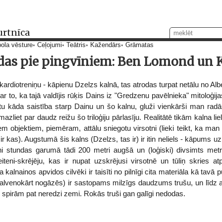
urtnīca
ola vēsture
Ceļojumi
Teātris
Kažendārs
Grāmatas
das pie pingvīniem: Ben Lomond un K
ardiotreniņu - kāpienu Dzelzs kalnā, tas atrodas turpat netālu no Al
ar to, ka tajā valdījis rūķis Dains iz "Gredzenu pavēlnieka" mitoloģij
tu kāda saistība starp Dainu un šo kalnu, gluži vienkārši man radā
liet par daudz reižu šo triloģiju pārlasīju. Realitātē tikām kalna liel
em objektiem, piemēram, attālu sniegotu virsotni (lieki teikt, ka m
r kas). Augstumā šis kalns (Dzelzs, tas ir) ir itin neliels - kāpums uz 
ni stundas garumā tādi 200 metri augšā un (loģiski) divsimts metri
eni-skrējēju, kas ir nupat uzskrējusi virsotnē un tūliņ skries atp
 kalnainos apvidos cilvēki ir taisīti no pilnīgi cita materiāla kā tavā 
 (galvenokārt nogāzēs) ir sastopams milzīgs daudzums trušu, un līdz a
rp spirām pat neredzi zemi. Rokās truši gan galīgi nedodas.