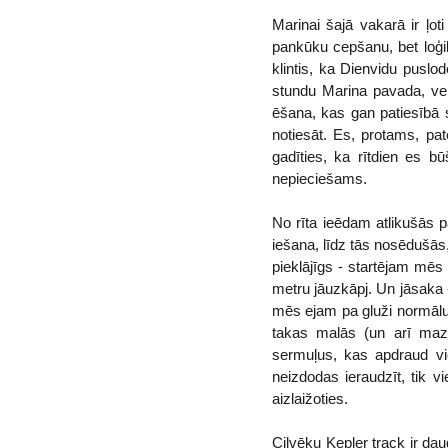
Marinai šajā vakarā ir ļo
pankūku cepšanu, bet loģi
klintis, ka Dienvidu puslo
stundu Marina pavada, v
ēšana, kas gan patiesībā sa
notiesāt. Es, protams, pat
gadīties, ka rītdien es 
nepieciešams.
No rīta ieēdam atlikušās p
iešana, līdz tās nosēdušās
pieklājīgs - startējam mēs 
metru jāuzkāpj. Un jāsaka -
mēs ejam pa gluži normālu m
takas malās (un arī mazl
sermuļus, kas apdraud vie
neizdodas ieraudzīt, tik 
aizlaižoties.
Cilvēku Kepler track ir dau