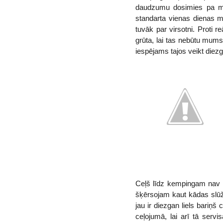
daudzumu dosimies pa mar
standarta vienas dienas m
tuvāk par virsotni. Proti 
grūta, lai tas nebūtu mums
iespējams tajos veikt diezg
Ceļš līdz kempingam nav n
šķērsojam kaut kādas slūža
jau ir diezgan liels bariņš
ceļojumā, lai arī tā servi