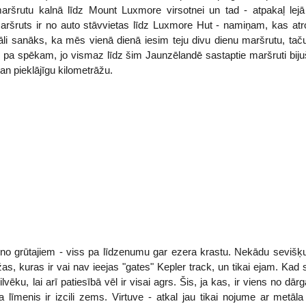
šrutu kalnā līdz Mount Luxmore virsotnei un tad - atpakaļ lej
aršruts ir no auto stāvvietas līdz Luxmore Hut - namiņam, kas at
reāli sanāks, ka mēs vienā dienā iesim teju divu dienu maršrutu, ta
 pa spēkam, jo vismaz līdz šim Jaunzēlandē sastaptie maršruti bijuši 
an pieklājīgu kilometrāžu.
o grūtajiem - viss pa līdzenumu gar ezera krastu. Nekādu sevišķ
s, kuras ir vai nav ieejas "gates" Kepler track, un tikai ejam. Ka
 cilvēku, lai arī patiesībā vēl ir visai agrs. Šis, ja kas, ir viens no
sa līmenis ir izcili zems. Virtuve - atkal jau tikai nojume ar metāl