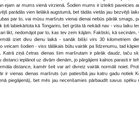
ejam ar mums vienā virzienā. Šodien mums ir izteikti paveicies ar l
 un vējš parādās vien lielākā augstumā, bet tādās vietās jau bezvējš
ubas par to, vai mūsu maršruts vienai dienai nebūs pārāk smags, 
k ļoti labiekārtota kā Tongariro, bet grūta tā nekādi nav - visu laiku te
ari likt, nedomājot par to, kas tev zem kājām. Faktiski, kā secinām, 
māli iziet divu dienu laikā - sanāk bišķi virs 30 kilometriem die
 ko veicam šodien - viss tālākais būtu vairāk pa līdzenumu, tad kāpie
ī. Katrā ziņā četras dienas šim maršrutam ir pārāk daudz, taču 
istanci ieplānot uz divām dienām, jo pārgājieni kalnos parasti ir te
ormāla distance, kamēr šeit var arī divreiz vairāk normāli noiet. Pr
pār ir vienas dienas maršruts (un patiesībā jau katru gadu notiek K
vienā piegājienā), bet mēs jau necenšamies pārbaudīt savus spēku r