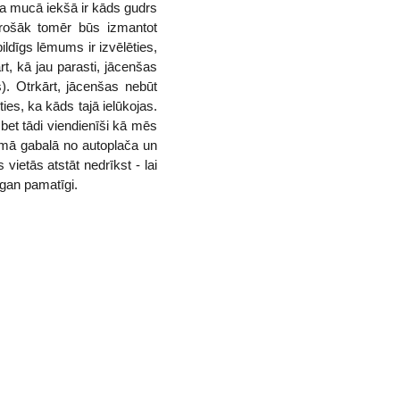
ka mucā iekšā ir kāds gudrs
 drošāk tomēr būs izmantot
ldīgs lēmums ir izvēlēties,
rt, kā jau parasti, jācenšas
). Otrkārt, jācenšas nebūt
ies, ka kāds tajā ielūkojas.
 bet tādi viendienīši kā mēs
āmā gabalā no autoplača un
ietās atstāt nedrīkst - lai
zgan pamatīgi.