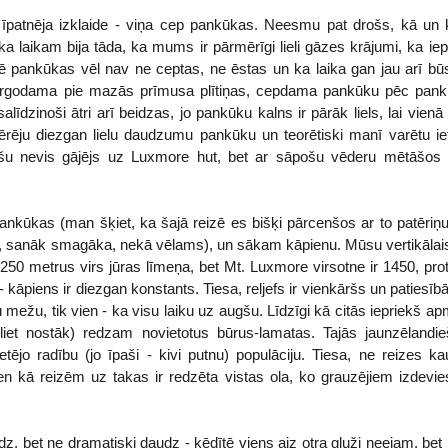
ti īpatnēja izklaide - viņa cep pankūkas. Neesmu pat drošs, kā un
ka laikam bija tāda, ka mums ir pārmērīgi lieli gāzes krājumi, ka i
dē pankūkas vēl nav ne ceptas, ne ēstas un ka laika gan jau arī bū
ergodama pie mazās prīmusa plītiņas, cepdama pankūku pēc pankū
līdzinoši ātri arī beidzas, jo pankūku kalns ir pārāk liels, lai vie
ērēju diezgan lielu daudzumu pankūku un teorētiski manī varētu ieti
būšu nevis gājējs uz Luxmore hut, bet ar sāpošu vēderu mētāšos t
ankūkas (man šķiet, ka šajā reizē es bišķi pārcenšos ar to patēriņu,
, sanāk smagāka, nekā vēlams), un sākam kāpienu. Mūsu vertikālais 
250 metrus virs jūras līmeņa, bet Mt. Luxmore virsotne ir 1450, proti
 kāpiens ir diezgan konstants. Tiesa, reljefs ir vienkāršs un patiesī
ežu, tik vien - ka visu laiku uz augšu. Līdzīgi kā citās iepriekš apme
iet nostāk) redzam novietotus būrus-lamatas. Tajās jaunzēlandi
tējo radību (jo īpaši - kivi putnu) populāciju. Tiesa, ne reizes 
vien kā reizēm uz takas ir redzēta vistas ola, ko grauzējiem izdevi
dz, bet ne dramatiski daudz - ķēdītē viens aiz otra gluži neejam, bet