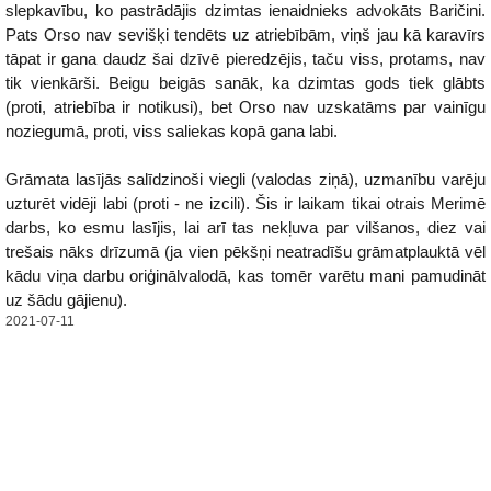
slepkavību, ko pastrādājis dzimtas ienaidnieks advokāts Baričini.
Pats Orso nav sevišķi tendēts uz atriebībām, viņš jau kā karavīrs
tāpat ir gana daudz šai dzīvē pieredzējis, taču viss, protams, nav
tik vienkārši. Beigu beigās sanāk, ka dzimtas gods tiek glābts
(proti, atriebība ir notikusi), bet Orso nav uzskatāms par vainīgu
noziegumā, proti, viss saliekas kopā gana labi.
Grāmata lasījās salīdzinoši viegli (valodas ziņā), uzmanību varēju
uzturēt vidēji labi (proti - ne izcili). Šis ir laikam tikai otrais Merimē
darbs, ko esmu lasījis, lai arī tas nekļuva par vilšanos, diez vai
trešais nāks drīzumā (ja vien pēkšņi neatradīšu grāmatplauktā vēl
kādu viņa darbu oriģinālvalodā, kas tomēr varētu mani pamudināt
uz šādu gājienu).
2021-07-11