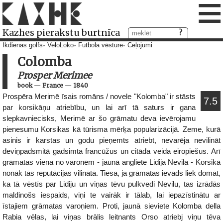
≡
Kazhes pierakstu burtnīca
Ikdienas golfs
VeloLoko
Futbola vēsture
Ceļojumi
Colomba
Prosper Merimee
book
—
France
—
1840
Prospēra Merimē īsais romāns / novele "Kolomba" ir stāsts
7.5
par korsikāņu atriebību, un lai arī tā saturs ir gana
slepkavniecisks, Merimē ar šo grāmatu deva ievērojamu
pienesumu Korsikas kā tūrisma mērķa popularizācijā. Zeme, kurā
asinis ir karstas un godu pieņemts atriebt, nevarēja nevilināt
deviņpadsmitā gadsimta francūžus un citāda veida eiropiešus. Arī
grāmatas viena no varonēm - jaunā angliete Lidija Nevila - Korsikā
nonāk tās reputācijas vilinātā. Tiesa, ja grāmatas ievads liek domāt,
ka tā vēstīs par Lidiju un viņas tēvu pulkvedi Nevilu, tas izrādās
maldinošs iespaids, viņi te vairāk ir tālab, lai iepazīstinātu ar
īstajiem grāmatas varoņiem. Proti, jaunā sieviete Kolomba della
Rabia vēlas, lai viņas brālis leitnants Orso atriebj viņu tēva