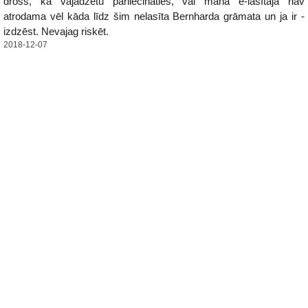
drošs, ka vajadzētu pārliecināties, vai manā e-lasītājā nav
atrodama vēl kāda līdz šim nelasīta Bernharda grāmata un ja ir -
izdzēst. Nevajag riskēt.
2018-12-07