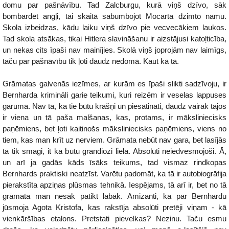
domu par pašnāvību. Tad Zalcburgu, kurā viņš dzīvo, sāk
bombardēt angļi, tai skaitā sabumbojot Mocarta dzimto namu.
Skola izbeidzas, kādu laiku viņš dzīvo pie vecvecākiem laukos.
Tad skola atsākas, tikai Hitlera slavināšanu ir aizstājusi katoļticība,
un nekas cits īpaši nav mainījies. Skolā viņš joprojām nav laimīgs,
taču par pašnāvību tik ļoti daudz nedomā. Kaut kā tā.
Grāmatas galvenās iezīmes, ar kurām es īpaši slikti sadzīvoju, ir
Bernharda krimināli garie teikumi, kuri reizēm ir veselas lappuses
garumā. Nav tā, ka tie būtu krāšņi un piesātināti, daudz vairāk tajos
ir viena un tā paša malšanas, kas, protams, ir māksliniecisks
paņēmiens, bet ļoti kaitinošs māksliniecisks paņēmiens, viens no
tiem, kas man krīt uz nerviem. Grāmata nebūt nav gara, bet lasījās
tā tik smagi, it kā būtu grandiozi liela. Absolūti neiedvesmojoši. Ā,
un arī ja gadās kāds īsāks teikums, tad vismaz rindkopas
Bernhards praktiski neatzīst. Varētu padomāt, ka tā ir autobiogrāfija
pierakstīta apziņas plūsmas tehnikā. Iespējams, tā arī ir, bet no tā
grāmata man nesāk patikt labāk. Amizanti, ka par Bernhardu
jūsmoja Agota Kristofa, kas rakstīja absolūti pretēji viņam - kā
vienkāršības etalons. Pretstati pievelkas? Nezinu. Taču esmu