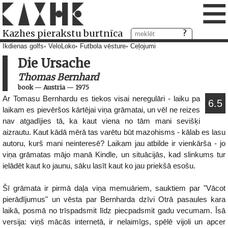
≡
Kazhes pierakstu burtnīca
Ikdienas golfs
VeloLoko
Futbola vēsture
Ceļojumi
Die Ursache
Thomas Bernhard
book
—
Austria
—
1975
Ar Tomasu Bernhardu es tiekos visai neregulāri - laiku pa
6.5
laikam es pievēršos kārtējai viņa grāmatai, un vēl ne reizes
nav atgadījies tā, ka kaut viena no tām mani sevišķi
aizrautu. Kaut kādā mērā tas varētu būt mazohisms - kālab es lasu
autoru, kurš mani neinteresē? Laikam jau atbilde ir vienkārša - jo
viņa grāmatas mājo manā Kindle, un situācijās, kad slinkums tur
ielādēt kaut ko jaunu, sāku lasīt kaut ko jau priekšā esošu.
Šī grāmata ir pirmā daļa viņa memuāriem, sauktiem par "Vācot
pierādījumus" un vēsta par Bernharda dzīvi Otrā pasaules kara
laikā, posmā no trīspadsmit līdz piecpadsmit gadu vecumam. Īsā
versija: viņš mācās internetā, ir nelaimīgs, spēlē vijoli un apcer