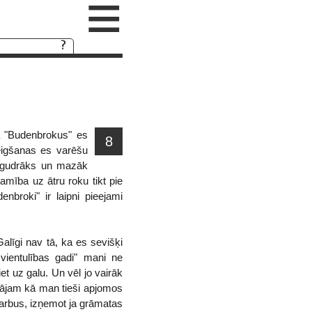
≡
a "Budenbrokus" es
8
eigšanas es varēšu
st gudrāks un mazāk
mība uz ātru roku tikt pie
broki" ir laipni pieejami
alīgi nav tā, ka es sevišķi
ientulības gadi" mani ne
t uz galu. Un vēl jo vairāk
sītājam kā man tieši apjomos
 darbus, izņemot ja grāmatas