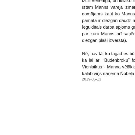
izcili vērienīgu, un lielāk
īstam Manns varēja izmant
domājams kaut ko Manns va
pamatā ir diezgan daudz n
Ieguldītais darba apjoms g
par kuru Manns arī saņēm
diezgan plaši izvērsta).
Nē, nav tā, ka tagad es bū
ka lai arī "Budenbroku" f
Vienlaikus - Manna vēlākie
kālab viņš saņēma Nobela 
2019-06-13