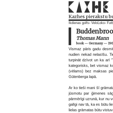
Kazhes pierakstu b
Ikdienas golfs
VeloLoko
Futb
Buddenbroo
Thomas Mann
book
—
Germany
—
19
Vismaz pāris gadu desmit
nudien nekad nelasīšu. Ti
turpināt dzīvot un ka arī 
kategorisks, bet vismaz k
(vēlams) bez maksas piee
Gūtenberga lapā.
Ar ko tieši mani šī grāmat
jūsmotu par ģimenes sāg
pārmērīgi uzrunā, kur nu v
galīgi nav tā, ka es būtu l
lielas grāmatas būtu vistuv