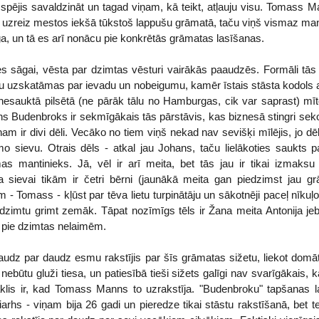
u spējis savaldzināt un tagad viņam, kā teikt, atļauju visu. Tomass M
lai uzreiz mestos iekšā tūkstoš lappušu grāmatā, taču viņš vismaz mani i
ga, un tā es arī nonācu pie konkrētās grāmatas lasīšanas.
 sāgai, vēsta par dzimtas vēsturi vairākās paaudzēs. Formāli tās t
u uzskatāmas par ievadu un nobeigumu, kamēr īstais stāsta kodols a
nesauktā pilsētā (ne pārāk tālu no Hamburgas, cik var saprast) mīto
ns Budenbroks ir sekmīgākais tās pārstāvis, kas biznesā stingri sek
am ir divi dēli. Vecāko no tiem viņš nekad nav sevišķi mīlējis, jo
o sievu. Otrais dēls - atkal jau Johans, taču lielākoties saukts p
as mantinieks. Jā, vēl ir arī meita, bet tās jau ir tikai izmaks
a sievai tikām ir četri bērni (jaunākā meita gan piedzimst jau grā
 - Tomass - kļūst par tēva lietu turpinātāju un sākotnēji paceļ nīku
r dzimtu grimt zemāk. Tāpat nozīmīgs tēls ir Žana meita Antonija je
ā pie dzimtas nelaimēm.
udz par daudz esmu rakstījis par šīs grāmatas sižetu, liekot domāt
nebūtu gluži tiesa, un patiesībā tieši sižets galīgi nav svarīgākais,
āklis ir, kad Tomass Manns to uzrakstīja. "Budenbroku" tapšanas l
riarhs - viņam bija 26 gadi un pieredze tikai stāstu rakstīšanā, bet