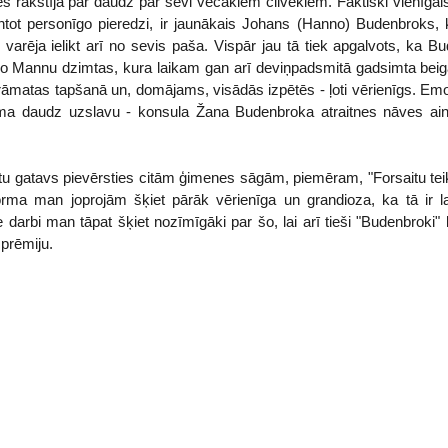
oties rakstīja par daudz par sevi vecākiem cilvēkiem. Faktiski vienīgai
ot personīgo pieredzi, ir jaunākais Johans (Hanno) Budenbroks, 
rēja ielikt arī no sevis paša. Vispār jau tā tiek apgalvots, ka 
o Mannu dzimtas, kura laikam gan arī deviņpadsmitā gadsimta beigā
rāmatas tapšanā un, domājams, visādās izpētēs - ļoti vērienīgs. Em
a daudz uzslavu - konsula Žana Budenbroka atraitnes nāves ain
tu gatavs pievērsties citām ģimenes sāgām, piemēram, "Forsaitu teik
orma man joprojām šķiet pārāk vērienīga un grandioza, ka tā ir l
 darbi man tāpat šķiet nozīmīgāki par šo, lai arī tieši "Budenbroki"
prēmiju.