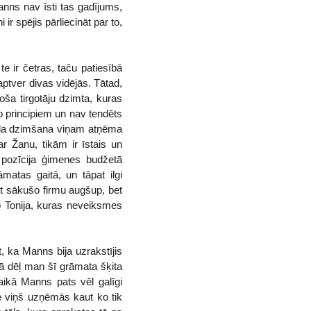
anns nav īsti tas gadījums,
r spējis pārliecināt par to,
e ir četras, taču patiesībā
ptver divas vidējās. Tātad,
ša tirgotāju dzimta, kuras
o principiem un nav tendēts
 dēla dzimšana viņam atņēma
ar Žanu, tikām ir īstais un
u pozīcija ģimenes budžetā
matas gaitā, un tāpat ilgi
ļot sākušo firmu augšup, bet
b Tonija, kuras neveiksmes
, ka Manns bija uzrakstījis
 kā dēļ man šī grāmata šķita
aikā Manns pats vēl galīgi
 te viņš uzņēmās kaut ko tik