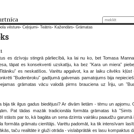
urtnīca
ola vēsture
Ceļojumi
Teātris
Kažendārs
Grāmatas
ks
01
us es dzīvoju stingrā pārliecībā, ka lai nu ko, bet Tomasa Mann
esa, tāpat es konsekventi uzskatīju, ka bez "Kara un miera" pieb
"Titāniku" es neskatīšos. Varētu apgalvot, ka ar laiku cilvēks kļū
onkrēti "Budenbroku" gadījumā galvenais pamatojums bija nepiecieša
jamas grāmatas vācu valodā pirms brauciena uz Īriju, un "Buden
a bija tik ilgus gadus biedējusi? Ar divām lietām - tēmu un apjomu. G
ām. Pat tādas mazāk tradicionāla formāta grāmatas kā "Simts v
ēl stāsts par to, kā bagāta un sena dzimta vairāku paaudžu garumā ie
iela formāta grāmatu cienītājs. Varētu padomāt, ka tik intensīvam la
ākās, taču realitāte ir gluži otrāda - vislabprātāk es lasu kompaktus