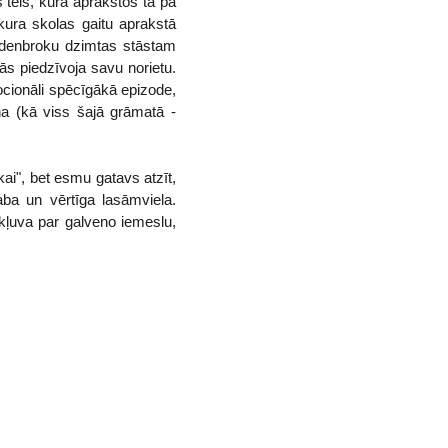
s tēls, kura aprakstos tā pa
kura skolas gaitu aprakstā
Budenbroku dzimtas stāstam
s piedzīvoja savu norietu.
ocionāli spēcīgākā epizode,
a (kā viss šajā grāmatā -
ai", bet esmu gatavs atzīt,
aba un vērtīga lasāmviela.
 kļuva par galveno iemeslu,