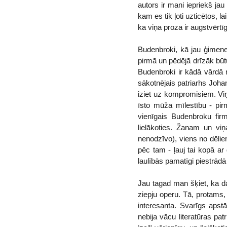
autors ir mani iepriekš ja
kam es tik ļoti uzticētos, 
ka viņa proza ir augstvērtī
Budenbroki, kā jau ģimenes
pirmā un pēdējā drīzāk būt
Budenbroki ir kādā vārdā 
sākotnējais patriarhs Joha
iziet uz kompromisiem. Viņ
īsto mūža mīlestību - pirm
vienīgais Budenbroku firm
lielākoties. Žanam un viņ
nenodzīvo), viens no dēliem
pēc tam - ļauj tai kopā a
laulībās pamatīgi piestrād
Jau tagad man šķiet, ka da
ziepju operu. Tā, protams, 
interesanta. Svarīgs apst
nebija vācu literatūras pat