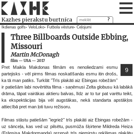
≡
Kazhes pierakstu burtnīca
Ikdienas golfs
VeloLoko
Futbola vēsture
Ceļojumi
Three Billboards Outside Ebbing,
Missouri
Martin McDonagh
film
—
USA
—
2017
Pret Maikla Makdonas filmām es nenoliedzami esmu
9
partejisks - vēl pirms filmas noskatīšanās esmu itin drošs,
ka tā man patiks. Turklāt "Trīs plakāti aiz Ebingas robežām"
ir patiešām labi novērtēta filma - saņēmusi Zelta globusu kā labākā
drāma, tāpat vairākas aktieru balvas, līdz ar to tur pat varētu teikt,
ka ekspektācijas bija vēl augstākas, nekā standarta apstākļos
attiecībā pret man ļoti tuvu režisoru.
Filmas stāstu patiešām "iegriež" trīs plakāti aiz Ebingas robežām -
uz sānceļa, kas ved uz pilsētu, pusmūža šķirtene Mildreda Heiza
(Frānsisa Makdormanda) rezervē trīs piemirstu reklāmas plakātu