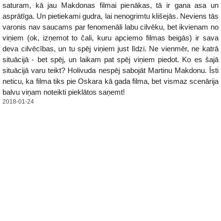
saturam, kā jau Makdonas filmai pienākas, tā ir gana asa un
asprātīga. Un pietiekami gudra, lai nenogrimtu klišejās. Neviens tās
varonis nav saucams par fenomenāli labu cilvēku, bet ikvienam no
viņiem (ok, izņemot to čali, kuru apciemo filmas beigās) ir sava
deva cilvēcības, un tu spēj viņiem just līdzi. Ne vienmēr, ne katrā
situācijā - bet spēj, un laikam pat spēj viņiem piedot. Ko es šajā
situācijā varu teikt? Holivuda nespēj sabojāt Martinu Makdonu. Īsti
neticu, ka filma tiks pie Oskara kā gada filma, bet vismaz scenārija
balvu viņam noteikti pieklātos saņemt!
2018-01-24