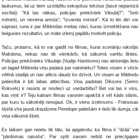
laukumus, lai uz tiem uzstādītu sekojošus tekstus (lasot nepareizā
secībā): "Kā tas nākas, policijas priekšniek Viloubij?"; "Seši
mēneši, un neviena aresta"; "Izvarota mirstot". Kā to itin ātri var
saprast, runa ir par Mildredas meitas nāvi, kuras izmeklēšana nav
beigusies rezultatīvi, un māte izlemj papildu motivēt policiju.
Taču, protams, kā to var gaidīt no filmas, kurai scenāriju rakstījis
Makdona, nekas nav tik vienkārši, kā sākumā varētu likties.
Policijas priekšnieks Viloubijs (Vudijs Harelsons) nav atrisinājis lietu
un tagad Mildreda viņu padara par vaininieku? Toties viņam ir vēzis
vēlīnā stadijā un nav atlicis daudz ko dzīvot. Un viņam ar Mildredu
patiesībā ir ļoti labas attiecības. Viņa padotais Diksons (Sems
Rokvels) ir rasists ar noslieci uz vardarbību? Bet vai tas ir viss,
kas viņš ir? Teju katram filmas varonim apakšā ir vēl kāds slānis,
par kuru tu sākotnēji nenojaut. Ok, ir viens izņēmums - Frānsisas
šķirtā vīra jaunā draudzene Penelope patiešām ir tieši tik dumja, cik
viņa sākumā šķiet.
Es laikam gan neietu tik tālu, lai apgalvotu, ka filma ir "dziļa" vai
"pārdomas raisoša". Par spīti savam nebūt ne priecīgajam