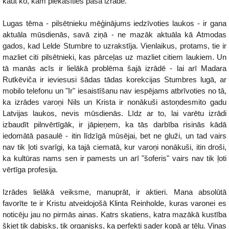
kaut ko, kam piekasīties pašā izrādē.
Lugas tēma - pilsētnieku mēģinājums iedzīvoties laukos - ir gana
aktuāla mūsdienās, savā ziņā - ne mazāk aktuāla kā Atmodas
gados, kad Lelde Stumbre to uzrakstīja. Vienlaikus, protams, tie ir
mazliet citi pilsētnieki, kas pārceļas uz mazliet citiem laukiem. Un
tā manās acīs ir lielākā problēma šajā izrādē - lai arī Madara
Rutkēviča ir ieviesusi šādas tādas korekcijas Stumbres lugā, ar
mobilo telefonu un "Ir" iesaistīšanu nav iespējams atbrīvoties no tā,
ka izrādes varoņi Nils un Krista ir nonākuši astoņdesmito gadu
Latvijas laukos, nevis mūsdienās. Līdz ar to, lai varētu izrādi
izbaudīt pilnvērtīgāk, ir jāpieņem, ka tās darbība risinās kādā
iedomātā pasaulē - itin līdzīgā mūsējai, bet ne gluži, un tad vairs
nav tik ļoti svarīgi, ka tajā ciematā, kur varoņi nonākuši, itin droši,
ka kultūras nams sen ir pamests un arī "šoferis" vairs nav tik ļoti
vērtīga profesija.
Izrādes lielākā veiksme, manuprāt, ir aktieri. Mana absolūtā
favorīte te ir Kristu atveidojošā Klinta Reinholde, kuras varonei es
noticēju jau no pirmās ainas. Katrs skatiens, katra mazākā kustība
šķiet tik dabisks, tik organisks, ka perfekti sader kopā ar tēlu. Viņas