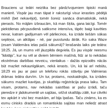
Brauciens uz teātri neiztika bez pārdzīvojumiem tipiski manā
manierē. Vispār jau man tāpat ir raksturīgi visur ierasties pēdējā
mirklī (bet nekavējot), tomēr šoreiz sanāca dramatiskāk, nekā
pierasts. No mājām izbraucām, kā man šķita, gana laicīgi. Tomēr
piektdienas pēcpusdienā satiksme intensīva, tāpēc baigi kavēties
nevar, katram gadījumam vēl pārliecinos, ka izrāde tiešām sākas
septiņos, un atklājas - nē, par pusstundu ātrāk. Ko saka Waze
(esam Valdemāra ielas pašā sākumā)? Ierašanās laiks pie teātra:
18:25. Jā, un mums vēl jāuzpilda degviela. Es jau vispār neesmu
"lidotājs", kur nu vēl ar diviem bērniem mašīnā, līdz ar to nekādas
ekstrēmas darbības neveicu, vienlaikus - dažās epizodēs nācās
būt mazliet nekaunīgākam, nekā ierasts. Un, kā lai arī nebūtu,
18:29 es jau ar pasi un telefonu rokās stāvēju pie Valmieras
drāmas teātra durvīm. Un tur, protams, noskaidrojās, ka izrādes
sākums mazliet kavējas, jo skatītāju reģistrācija prasa laiku. Tam
visam, protams, nav nekādas saistības ar pašu izrādi, taču
pieredze ir jādokumentē un sajūtas, sēžot skatītāju zālē, kur cilvēki
tev apkārt ir visi bez maskām, arī bija īpašas. Taču zināms, ka es
esmu cinisks draņķis un romantiskās sajūtas man neliedz atrast