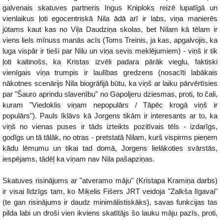
galvenais skatuves partneris Ingus Kniploks reizē lupatīgā un
vienlaikus ļoti egocentriskā Nila ādā arī ir labs, viņa manierēs
jūtams kaut kas no Viļa Daudziņa skolas, bet Nilam kā tēlam ir
viens liels mīnuss manās acīs (Toms Treinis, ja kas, apgalvojis, ka
luga vispār ir tieši par Nilu un viņa sevis meklējumiem) - viņš ir tik
ļoti kaitinošs, ka Kristas izvēli padara pārāk vieglu, faktiski
vienīgais viņa trumpis ir laulības gredzens (nosacīti labākais
nākotnes scenārijs Nila biogrāfijā būtu, ka viņš ar laiku pārvērtīsies
par "Šauro aprindu slavenību" no Gapoljeru dziesmas, proti, to čali,
kuram "Viedoklis viņam nepopulārs / Tāpēc krogā viņš ir
populārs"). Pauls Iklāvs kā Jorgens tikām ir interesants ar to, ka
viņš no vienas puses ir tāds izteikts pozitīvais tēls - izdarīgs,
godīgs un tā tālāk, no otras - pretstatā Nilam, kurš vispirms pieņem
kādu lēmumu un tikai tad domā, Jorgens lielākoties svārstās,
iespējams, tādēļ ka viņam nav Nila pašapziņas.
Skatuves risinājums ar "atveramo māju" (Kristapa Kramiņa darbs)
ir visai līdzīgs tam, ko Miķelis Fišers JRT veidoja "Zalkša līgavai"
(te gan risinājums ir daudz minimālistiskāks), savas funkcijas tas
pilda labi un droši vien ikviens skatītājs šo lauku māju pazīs, proti,