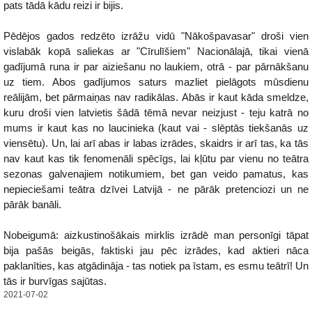
pats tādā kādu reizi ir bijis.
Pēdējos gados redzēto izrāžu vidū "Nākošpavasar" droši vien
vislabāk kopā saliekas ar "Cīrulīšiem" Nacionālajā, tikai vienā
gadījumā runa ir par aiziešanu no laukiem, otrā - par pārnākšanu
uz tiem. Abos gadījumos saturs mazliet pielāgots mūsdienu
reālijām, bet pārmaiņas nav radikālas. Abās ir kaut kāda smeldze,
kuru droši vien latvietis šādā tēmā nevar neizjust - teju katrā no
mums ir kaut kas no laucinieka (kaut vai - slēptās tiekšanās uz
viensētu). Un, lai arī abas ir labas izrādes, skaidrs ir arī tas, ka tās
nav kaut kas tik fenomenāli spēcīgs, lai kļūtu par vienu no teātra
sezonas galvenajiem notikumiem, bet gan veido pamatus, kas
nepieciešami teātra dzīvei Latvijā - ne pārāk pretenciozi un ne
pārāk banāli.
Nobeigumā: aizkustinošākais mirklis izrādē man personīgi tāpat
bija pašās beigās, faktiski jau pēc izrādes, kad aktieri nāca
paklanīties, kas atgādināja - tas notiek pa īstam, es esmu teātrī! Un
tās ir burvīgas sajūtas.
2021-07-02