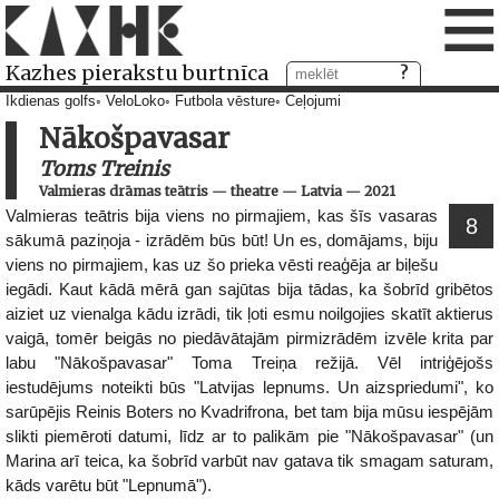
≡
Kazhes pierakstu burtnīca
Ikdienas golfs
VeloLoko
Futbola vēsture
Ceļojumi
Nākošpavasar
Toms Treinis
Valmieras drāmas teātris
—
theatre
—
Latvia
—
2021
Valmieras teātris bija viens no pirmajiem, kas šīs vasaras
8
sākumā paziņoja - izrādēm būs būt! Un es, domājams, biju
viens no pirmajiem, kas uz šo prieka vēsti reaģēja ar biļešu
iegādi. Kaut kādā mērā gan sajūtas bija tādas, ka šobrīd gribētos
aiziet uz vienalga kādu izrādi, tik ļoti esmu noilgojies skatīt aktierus
vaigā, tomēr beigās no piedāvātajām pirmizrādēm izvēle krita par
labu "Nākošpavasar" Toma Treiņa režijā. Vēl intriģējošs
iestudējums noteikti būs "Latvijas lepnums. Un aizspriedumi", ko
sarūpējis Reinis Boters no Kvadrifrona, bet tam bija mūsu iespējām
slikti piemēroti datumi, līdz ar to palikām pie "Nākošpavasar" (un
Marina arī teica, ka šobrīd varbūt nav gatava tik smagam saturam,
kāds varētu būt "Lepnumā").