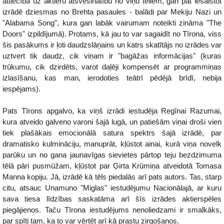
attiecībā uz aktieru atsvešinātību no viņu tēliem, gan pat iesaistot
izrādē dziesmas no Brehta pasaules - balādi par Mekiju Nazi un
"Alabama Song", kura gan labāk vairumam noteikti zināma "The
Doors" izpildījumā). Protams, kā jau to var sagaidīt no Tīrona, viss
šis pasākums ir ļoti daudzslāņains un katrs skatītājs no izrādes var
uztvert tik daudz, cik viņam ir "bagāžas informācijas" (kuras
trūkumu, cik dzirdēts, varot daļēji kompensēt ar programmiņas
izlasīšanu, kas man, ierodoties teātrī pēdējā brīdī, nebija
iespējams).
Pats Tīrons apgalvo, ka viņš izrādi iestudēja Regīnai Razumai,
kura atveido galveno varoni šajā lugā, un patiešām viņai droši vien
tiek plašākais emocionālā satura spektrs šajā izrādē, par
dramatisko kulmināciju, manuprāt, kļūstot ainai, kurā viņa novelk
parūku un no gana jaunavīgas sievietes pārtop teju bezdzimuma
tēlā pāri pusmūžam, kļūstot par Ģirta Krūmiņa atveidotā Tomasa
Manna kopiju. Jā, izrādē kā tēls piedalās arī pats autors. Tas, starp
citu, atsauc Unamuno "Miglas" iestudējumu Nacionālajā, ar kuru
sava tiesa līdzības saskatāma arī šīs izrādes aktierspēles
piegājienos. Taču Tīrona iestudējums nenoliedzami ir smalkāks,
par spīti tam, ka to var vērtēt arī kā prastu zirgošanos.