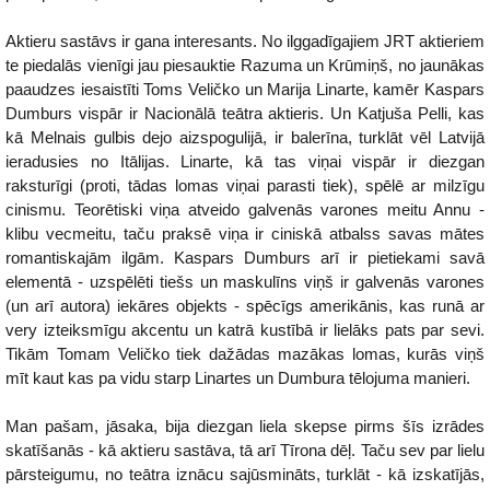
Aktieru sastāvs ir gana interesants. No ilggadīgajiem JRT aktieriem
te piedalās vienīgi jau piesauktie Razuma un Krūmiņš, no jaunākas
paaudzes iesaistīti Toms Veličko un Marija Linarte, kamēr Kaspars
Dumburs vispār ir Nacionālā teātra aktieris. Un Katjuša Pelli, kas
kā Melnais gulbis dejo aizspogulijā, ir balerīna, turklāt vēl Latvijā
ieradusies no Itālijas. Linarte, kā tas viņai vispār ir diezgan
raksturīgi (proti, tādas lomas viņai parasti tiek), spēlē ar milzīgu
cinismu. Teorētiski viņa atveido galvenās varones meitu Annu -
klibu vecmeitu, taču praksē viņa ir ciniskā atbalss savas mātes
romantiskajām ilgām. Kaspars Dumburs arī ir pietiekami savā
elementā - uzspēlēti tiešs un maskulīns viņš ir galvenās varones
(un arī autora) iekāres objekts - spēcīgs amerikānis, kas runā ar
very izteiksmīgu akcentu un katrā kustībā ir lielāks pats par sevi.
Tikām Tomam Veličko tiek dažādas mazākas lomas, kurās viņš
mīt kaut kas pa vidu starp Linartes un Dumbura tēlojuma manieri.
Man pašam, jāsaka, bija diezgan liela skepse pirms šīs izrādes
skatīšanās - kā aktieru sastāva, tā arī Tīrona dēļ. Taču sev par lielu
pārsteigumu, no teātra iznācu sajūsmināts, turklāt - kā izskatījās,