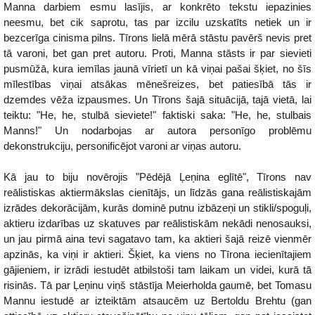
Manna darbiem esmu lasījis, ar konkrēto tekstu iepazinies
neesmu, bet cik saprotu, tas par izcilu uzskatīts netiek un ir
bezcerīga cinisma pilns. Tīrons lielā mērā stāstu pavērš nevis pret
tā varoni, bet gan pret autoru. Proti, Manna stāsts ir par sievieti
pusmūžā, kura iemīlas jaunā vīrietī un kā viņai pašai šķiet, no šīs
mīlestības viņai atsākas mēnešreizes, bet patiesībā tās ir
dzemdes vēža izpausmes. Un Tīrons šajā situācijā, tajā vietā, lai
teiktu: "He, he, stulbā sieviete!" faktiski saka: "He, he, stulbais
Manns!" Un nodarbojas ar autora personīgo problēmu
dekonstrukciju, personificējot varoni ar viņas autoru.
Kā jau to biju novērojis "Pēdējā Ļeņina eglītē", Tīrons nav
reālistiskas aktiermākslas cienītājs, un līdzās gana reālistiskajām
izrādes dekorācijām, kurās dominē putnu izbāzeņi un stikli/spoguļi,
aktieru izdarības uz skatuves par reālistiskām nekādi nenosauksi,
un jau pirmā aina tevi sagatavo tam, ka aktieri šajā reizē vienmēr
apzinās, ka viņi ir aktieri. Šķiet, ka viens no Tīrona iecienītajiem
gājieniem, ir izrādi iestudēt atbilstoši tam laikam un videi, kurā tā
risinās. Tā par Ļeņinu viņš stāstīja Meierholda gaumē, bet Tomasu
Mannu iestudē ar izteiktām atsaucēm uz Bertoldu Brehtu (gan