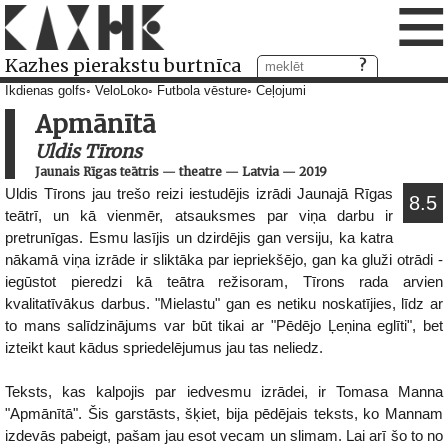
≡
Kazhes pierakstu burtnīca
Ikdienas golfs
VeloLoko
Futbola vēsture
Ceļojumi
Apmānītā
Uldis Tīrons
Jaunais Rīgas teātris
—
theatre
—
Latvia
—
2019
Uldis Tīrons jau trešo reizi iestudējis izrādi Jaunajā Rīgas
8.5
teātrī, un kā vienmēr, atsauksmes par viņa darbu ir
pretrunīgas. Esmu lasījis un dzirdējis gan versiju, ka katra
nākamā viņa izrāde ir sliktāka par iepriekšējo, gan ka gluži otrādi -
iegūstot pieredzi kā teātra režisoram, Tīrons rada arvien
kvalitatīvākus darbus. "Mielastu" gan es netiku noskatījies, līdz ar
to mans salīdzinājums var būt tikai ar "Pēdējo Ļeņina eglīti", bet
izteikt kaut kādus spriedelējumus jau tas neliedz.
Teksts, kas kalpojis par iedvesmu izrādei, ir Tomasa Manna
"Apmānītā". Šis garstāsts, šķiet, bija pēdējais teksts, ko Mannam
izdevās pabeigt, pašam jau esot vecam un slimam. Lai arī šo to no