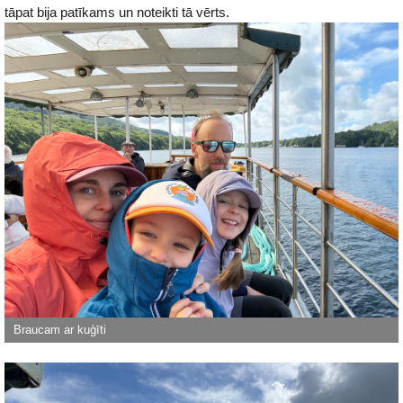
tāpat bija patīkams un noteikti tā vērts.