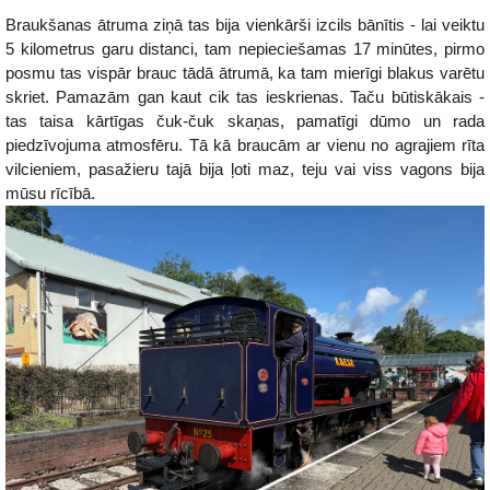
Braukšanas ātruma ziņā tas bija vienkārši izcils bānītis - lai veiktu
5 kilometrus garu distanci, tam nepieciešamas 17 minūtes, pirmo
posmu tas vispār brauc tādā ātrumā, ka tam mierīgi blakus varētu
skriet. Pamazām gan kaut cik tas ieskrienas. Taču būtiskākais -
tas taisa kārtīgas čuk-čuk skaņas, pamatīgi dūmo un rada
piedzīvojuma atmosfēru. Tā kā braucām ar vienu no agrajiem rīta
vilcieniem, pasažieru tajā bija ļoti maz, teju vai viss vagons bija
mūsu rīcībā.