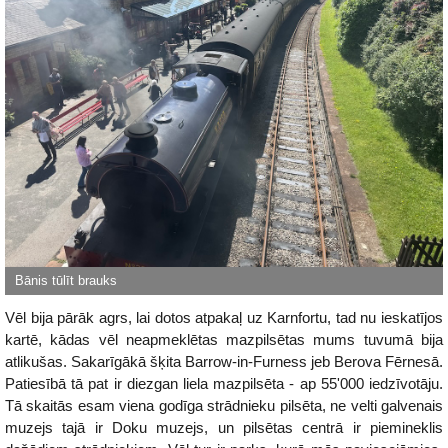
Vēl bija pārāk agrs, lai dotos atpakaļ uz Karnfortu, tad nu ieskatījos
kartē, kādas vēl neapmeklētas mazpilsētas mums tuvumā bija
atlikušas. Sakarīgākā šķita Barrow-in-Furness jeb Berova Fērnesā.
Patiesībā tā pat ir diezgan liela mazpilsēta - ap 55'000 iedzīvotāju.
Tā skaitās esam viena godīga strādnieku pilsēta, ne velti galvenais
muzejs tajā ir Doku muzejs, un pilsētas centrā ir piemineklis