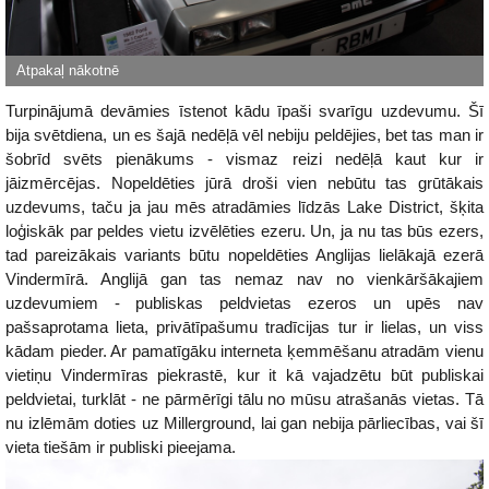
Turpinājumā devāmies īstenot kādu īpaši svarīgu uzdevumu. Šī
bija svētdiena, un es šajā nedēļā vēl nebiju peldējies, bet tas man ir
šobrīd svēts pienākums - vismaz reizi nedēļā kaut kur ir
jāizmērcējas. Nopeldēties jūrā droši vien nebūtu tas grūtākais
uzdevums, taču ja jau mēs atradāmies līdzās Lake District, šķita
loģiskāk par peldes vietu izvēlēties ezeru. Un, ja nu tas būs ezers,
tad pareizākais variants būtu nopeldēties Anglijas lielākajā ezerā
Vindermīrā. Anglijā gan tas nemaz nav no vienkāršākajiem
uzdevumiem - publiskas peldvietas ezeros un upēs nav
pašsaprotama lieta, privātīpašumu tradīcijas tur ir lielas, un viss
kādam pieder. Ar pamatīgāku interneta ķemmēšanu atradām vienu
vietiņu Vindermīras piekrastē, kur it kā vajadzētu būt publiskai
peldvietai, turklāt - ne pārmērīgi tālu no mūsu atrašanās vietas. Tā
nu izlēmām doties uz Millerground, lai gan nebija pārliecības, vai šī
vieta tiešām ir publiski pieejama.