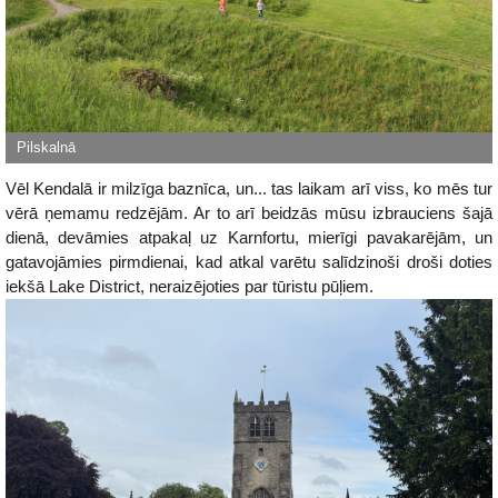
Vēl Kendalā ir milzīga baznīca, un... tas laikam arī viss, ko mēs tur
vērā ņemamu redzējām. Ar to arī beidzās mūsu izbrauciens šajā
dienā, devāmies atpakaļ uz Karnfortu, mierīgi pavakarējām, un
gatavojāmies pirmdienai, kad atkal varētu salīdzinoši droši doties
iekšā Lake District, neraizējoties par tūristu pūļiem.