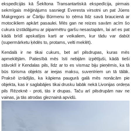
ekspedīcijās kā Šekltona Transantartiskā ekspedīcija, pirmais
sekmīgais mēģinājums sasniegt Everesta virsotni un pat Jūens
Makgregors ar Čārliju Būrmenu to ņēma līdz savā braucienā ar
motocikliem apkārt pasaulei. Mēs gan ne reizes savām acīm šo
cukura izstādājumu ar piparmētru garšu nesastapām, lai arī es pat
kādā brīdī apskatījos karti ar veikaliem, kur tādu var dabūt
(supermārketu ķēdēs to, protams, velti meklēt).
Kendalā ir ne tikai cukurs, bet arī pilsdrupas, kuras mēs
apmeklējām. Patiesībā mēs īsti nebijām izpētījuši, kādā tieši
stāvoklī ir Kendalas pils, līdz ar to es vismaz biju pieņēmis, ka tā
būs tūrisma objekts ar ieejas maksu, suvenīriem un tā tālāk.
Praksē izrādījās, ka kāpiena paugurā galā mēs nonācām pie
objekta, kas ir saglabājies tikai drusku labāk nekā Livonijas ordeņa
pils Rēzeknē - proti, tās ir drupas. Taču arī pilsdrupām nav ne
vainas, ja tās atrodas gleznainā apvidū.