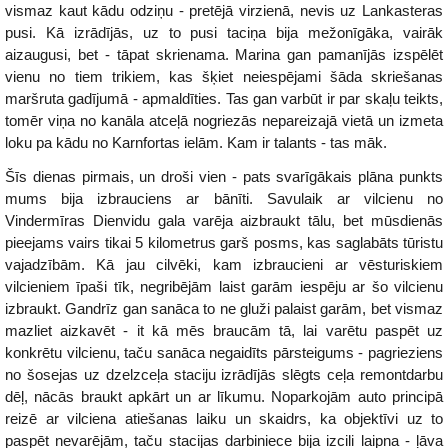
vismaz kaut kādu odziņu - pretējā virzienā, nevis uz Lankasteras
pusi. Kā izrādījās, uz to pusi taciņa bija mežonīgāka, vairāk
aizaugusi, bet - tāpat skrienama. Marina gan pamanījās izspēlēt
vienu no tiem trikiem, kas šķiet neiespējami šāda skriešanas
maršruta gadījumā - apmaldīties. Tas gan varbūt ir par skaļu teikts,
tomēr viņa no kanāla atceļā nogriezās nepareizajā vietā un izmeta
loku pa kādu no Karnfortas ielām. Kam ir talants - tas māk.
Šīs dienas pirmais, un droši vien - pats svarīgākais plāna punkts
mums bija izbrauciens ar bānīti. Savulaik ar vilcienu no
Vindermīras Dienvidu gala varēja aizbraukt tālu, bet mūsdienās
pieejams vairs tikai 5 kilometrus garš posms, kas saglabāts tūristu
vajadzībām. Kā jau cilvēki, kam izbraucieni ar vēsturiskiem
vilcieniem īpaši tīk, negribējām laist garām iespēju ar šo vilcienu
izbraukt. Gandrīz gan sanāca to ne gluži palaist garām, bet vismaz
mazliet aizkavēt - it kā mēs braucām tā, lai varētu paspēt uz
konkrētu vilcienu, taču sanāca negaidīts pārsteigums - pagrieziens
no šosejas uz dzelzceļa staciju izrādījās slēgts ceļa remontdarbu
dēļ, nācās braukt apkārt un ar līkumu. Noparkojām auto principā
reizē ar vilciena atiešanas laiku un skaidrs, ka objektīvi uz to
paspēt nevarējām, taču stacijas darbiniece bija izcili laipna - ļāva