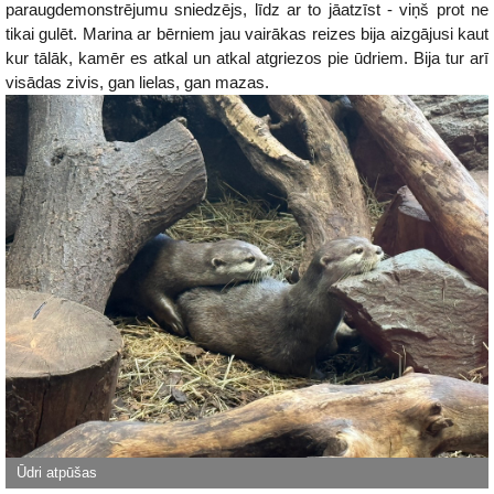
paraugdemonstrējumu sniedzējs, līdz ar to jāatzīst - viņš prot ne
tikai gulēt. Marina ar bērniem jau vairākas reizes bija aizgājusi kaut
kur tālāk, kamēr es atkal un atkal atgriezos pie ūdriem. Bija tur arī
visādas zivis, gan lielas, gan mazas.