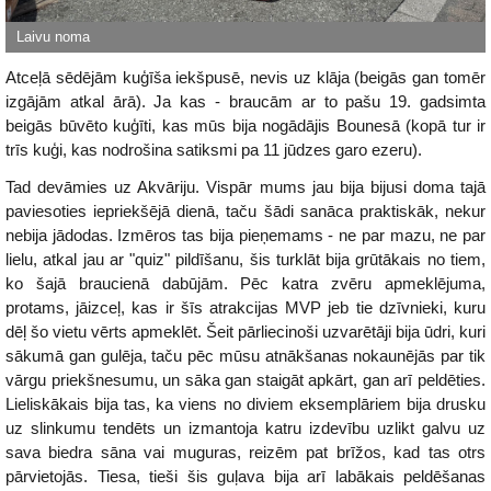
Atceļā sēdējām kuģīša iekšpusē, nevis uz klāja (beigās gan tomēr
izgājām atkal ārā). Ja kas - braucām ar to pašu 19. gadsimta
beigās būvēto kuģīti, kas mūs bija nogādājis Bounesā (kopā tur ir
trīs kuģi, kas nodrošina satiksmi pa 11 jūdzes garo ezeru).
Tad devāmies uz Akvāriju. Vispār mums jau bija bijusi doma tajā
paviesoties iepriekšējā dienā, taču šādi sanāca praktiskāk, nekur
nebija jādodas. Izmēros tas bija pieņemams - ne par mazu, ne par
lielu, atkal jau ar "quiz" pildīšanu, šis turklāt bija grūtākais no tiem,
ko šajā braucienā dabūjām. Pēc katra zvēru apmeklējuma,
protams, jāizceļ, kas ir šīs atrakcijas MVP jeb tie dzīvnieki, kuru
dēļ šo vietu vērts apmeklēt. Šeit pārliecinoši uzvarētāji bija ūdri, kuri
sākumā gan gulēja, taču pēc mūsu atnākšanas nokaunējās par tik
vārgu priekšnesumu, un sāka gan staigāt apkārt, gan arī peldēties.
Lieliskākais bija tas, ka viens no diviem eksemplāriem bija drusku
uz slinkumu tendēts un izmantoja katru izdevību uzlikt galvu uz
sava biedra sāna vai muguras, reizēm pat brīžos, kad tas otrs
pārvietojās. Tiesa, tieši šis guļava bija arī labākais peldēšanas