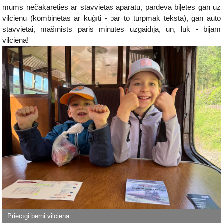
mums nečakarēties ar stāvvietas aparātu, pārdeva biļetes gan uz
vilcienu (kombinētas ar kuģīti - par to turpmāk tekstā), gan auto
stāvvietai, mašīnists pāris minūtes uzgaidīja, un, lūk - bijām
vilcienā!