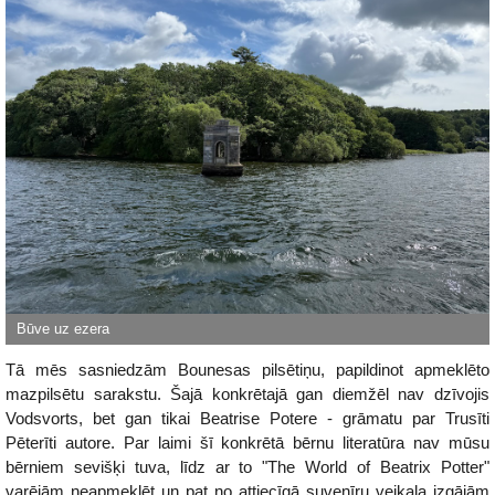
Tā mēs sasniedzām Bounesas pilsētiņu, papildinot apmeklēto
mazpilsētu sarakstu. Šajā konkrētajā gan diemžēl nav dzīvojis
Vodsvorts, bet gan tikai Beatrise Potere - grāmatu par Trusīti
Pēterīti autore. Par laimi šī konkrētā bērnu literatūra nav mūsu
bērniem sevišķi tuva, līdz ar to "The World of Beatrix Potter"
varējām neapmeklēt un pat no attiecīgā suvenīru veikala izgājām