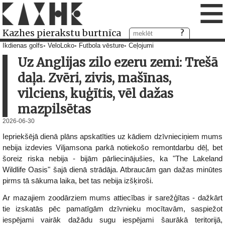
≡
Kazhes pierakstu burtnīca
Ikdienas golfs
VeloLoko
Futbola vēsture
Ceļojumi
Uz Anglijas zilo ezeru zemi: Trešā
daļa. Zvēri, zivis, mašīnas,
vilciens, kuģītis, vēl dažas
mazpilsētas
2026-06-30
Iepriekšējā dienā plāns apskatīties uz kādiem dzīvnieciņiem mums
nebija izdevies Viljamsona parkā notiekošo remontdarbu dēļ, bet
šoreiz riska nebija - bijām pārliecinājušies, ka "The Lakeland
Wildlife Oasis" šajā dienā strādāja. Atbraucām gan dažas minūtes
pirms tā sākuma laika, bet tas nebija izšķiroši.
Ar mazajiem zoodārziem mums attiecības ir sarežģītas - dažkārt
tie izskatās pēc pamatīgām dzīvnieku mocītavām, saspiežot
iespējami vairāk dažādu sugu iespējami šaurākā teritorijā,