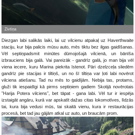
Diezgan labi salikās laiki, lai uz vilcienu atpakaļ uz Haverthwaite
staciju, kur bija palicis mūsu auto, mēs tiktu bez ilgas gaidīšanas.
Vēl septiņpadsmit minūtes dūmojošajā vilcienā, un bānīša
izbrauciens bija galā. Vai pareizāk - gandrīz galā, jo man bija vēl
viena iecere, kuru Marina piekrita īstenot. Pāri dzelzceļa sliedēm
gandrīz pie stacijas ir tiltiņš, un no šī tiltiņa var ļoti labi novērot
vilciena atiešanu. Tad nu mēs to gaidījām. Nebija tas, protams,
gluži tik iespaidīgi kā pirms septiņiem gadiem Skotijā novērotais
"Harija Potera vilciens", bet tāpat - gana labi. Vēl tur ir iespēja
izstaigāt angāru, kurā var apskatīt dažas citas lokomotīves, līdzās
tai, kura bija vedusi mūs, tai skaitā vienu, kura ir restaurācijas
procesā, bet tad jau gājām atkal uz auto, un braucām prom.