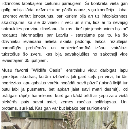
līdzinoties labākajiem cietumu paraugiem. Šī konkrētā vieta gan
galīgi nebija tāda, dzīvnieku ne pārāk daudz, viņu kondīcija - laba.
Izņemot varbūt jenotsuņus, par kuriem bija arī uz infoplāksnītes
skaidrojums, ka šie dzīvnieki ir veci un slimi, līdz ar to nevajag
satraukties par viņu klibošanu. Ja kas - tieši pie jenotsuņiem bija arī
nedaudz informācijas par Latviju - stāstījums par to, kā šo
dzīvnieku ieviešana nelielā skaitā padomju laikos rezultējās
pamatīgās problēmās un nepieciešamībā izšaut vairākus
tūkstošus šo zvēru, kas bija savairojušies no sākotnēji vidē
ieviestajiem 35 īpatņiem.
Mūsu favorīti "Wildlife Oasis" iemītnieku vidū: darbīgās lapu
griezējas skudras, kurām izbūvēts ļoti garš ceļš pa virvi, lai tās
nogrieztos lapu gabalus varētu nogādāt savā pūznī (taisnā līnijā tur
būtu labi ja pusmetrs, bet apkārt jāiet savi metri desmit), ļoti
prātīgais rāpējs hameleons, kurš gan kādā brīdī ar ķepu zara vietā
pieķērās pats savai astei, zemes racējas polārlapsas. Un,
protams, surikati. Kas gan var būt labāks par surikatiem?