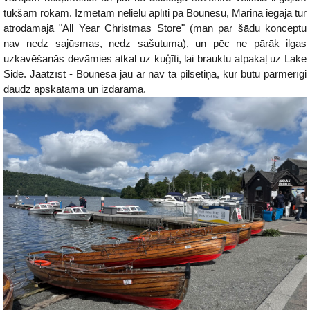
tukšām rokām. Izmetām nelielu aplīti pa Bounesu, Marina iegāja tur
atrodamajā "All Year Christmas Store" (man par šādu konceptu
nav nedz sajūsmas, nedz sašutuma), un pēc ne pārāk ilgas
uzkavēšanās devāmies atkal uz kuģīti, lai brauktu atpakaļ uz Lake
Side. Jāatzīst - Bounesa jau ar nav tā pilsētiņa, kur būtu pārmērīgi
daudz apskatāmā un izdarāmā.