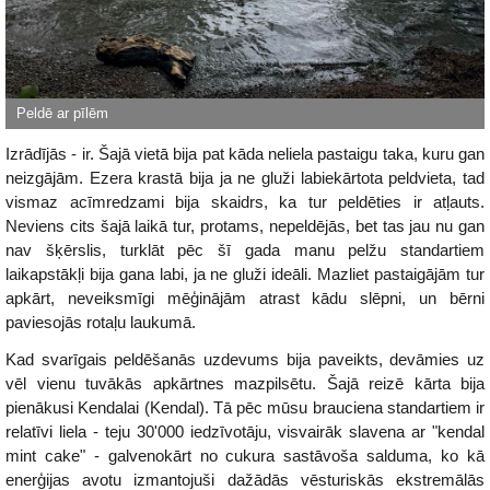
Izrādījās - ir. Šajā vietā bija pat kāda neliela pastaigu taka, kuru gan
neizgājām. Ezera krastā bija ja ne gluži labiekārtota peldvieta, tad
vismaz acīmredzami bija skaidrs, ka tur peldēties ir atļauts.
Neviens cits šajā laikā tur, protams, nepeldējās, bet tas jau nu gan
nav šķērslis, turklāt pēc šī gada manu pelžu standartiem
laikapstākļi bija gana labi, ja ne gluži ideāli. Mazliet pastaigājām tur
apkārt, neveiksmīgi mēģinājām atrast kādu slēpni, un bērni
paviesojās rotaļu laukumā.
Kad svarīgais peldēšanās uzdevums bija paveikts, devāmies uz
vēl vienu tuvākās apkārtnes mazpilsētu. Šajā reizē kārta bija
pienākusi Kendalai (Kendal). Tā pēc mūsu brauciena standartiem ir
relatīvi liela - teju 30'000 iedzīvotāju, visvairāk slavena ar "kendal
mint cake" - galvenokārt no cukura sastāvoša salduma, ko kā
enerģijas avotu izmantojuši dažādās vēsturiskās ekstremālās