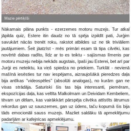
Nākamais plāna punkts - ezerzemes motoru muzejs. Tur atkal
jāpilda quiz, Estere itin daudz no tā spēja izpildīt pati, Jurģim
savukārt nācās trenēt roku, rakstot atbildes uz ne tik triviāliem
jautājumiem. Šeit jāatzīst - mēs primāri esam tā tipa cilvēki, kas
novērtē dabas radīto, līdz ar to es teiktu - sajūsmas līmenis par
motoru muzeju nebija nekāds augstais, īpaši jau Esterei, bet arī par
Jurģi es neteiktu, ka viņš spiedza no priekiem. Turklāt - nevienā
mašīnā iesēsties tur nav iespējams, aizraujošākā pieredzes daļa
bija antīkas "videospēles" (absolūti analogas), no kurām gan ne
visas strādāja. Saturiski šis tas bija interesanti, piemēram,
ekspozīcijas daļa, kas veltīta Malkolmam un Deividam Kembeliem,
tēvam un dēlam, kas vairākkārt pārspēja cilvēka attīstīts ātrumus
rekordus gan uz sauszemes, gan uz ūdens, taču kopumā šis bija
tāds emocionāli sauss muzejs. Mazliet saldāku tā apmeklējumu
padarījām ar kafejnīcas apmeklējumu.