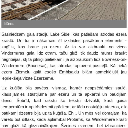
Sasniedzām gala staciju Lake Side, kas patiešām atrodas ezera
krastā. Un tur ir nākamais šī izklaides pasākuma elements -
kuģītis, kas brauc pa ezeru. Ar to var aizbraukt no viena
Vindermīras gala līdz otram, taču gluži tik daudz mums braukt
negribējās, šķita pilnīgi pietiekami, ja aizbrauksim līdz Bowness-on-
Windermere (Bounesai), kas atrodas aptuveni pusceļā. Kā nekā
ezera Ziemeļu galā esošo Emblsaidu bijām apmeklējuši jau
iepriekšējā vizītē Ezerzemē.
Uz kuģīša bija pavēss, vismaz, kamēr neapsēdāmies saulē,
klausījāmies stāstījumā par ezeru un tā apkārtni un baudījām
dienu. Šobrīd, kad rakstu šo tekstu dzīvoklī, kurā gaisa
temperatūra ir ap trīsdesmit grādiem, ar tādu nostaļģiju atceros, cik
patīkami dzestrs bija uz tā kuģīša. Eh... Un mēs vēl domājām, ka
varētu būt siltāks, kāda aplamība! Protams, ka Windermere krasti
nav gluži kā gleznainākajiem Šveices ezeriem, bet izbrauciens