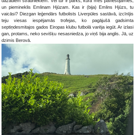
dažādiem strādniekiem. Vēl tur ir parks, kurā mēs paviesojāmies,
un piemineklis Emlinam Hjūzam. Kas ir (bija) Emlins Hjūzs, tu
vaicāsi? Diezgan leģendārs futbolists Liverpūles sastāvā, izcīnījis
teju viesas iespējamās trofejas, ko pagājušā gadsimta
septiņdesmitajos gados Eiropas klubu futbolā varēja iegūt. Ar izlasi
gan, protams, neko sevišķu nesasniedza, jo viņš bija anglis. Jā, uz
dzimis Berovā.