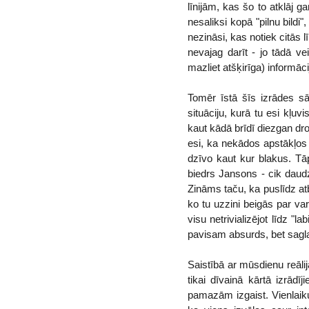
līnijām, kas šo to atklāj ga
nesaliksi kopā "pilnu bildi"
nezināsi, kas notiek citās l
nevajag darīt - jo tādā v
mazliet atšķirīga) informāci
Tomēr īstā šīs izrādes sā
situāciju, kurā tu esi kļu
kaut kādā brīdī diezgan dro
esi, ka nekādos apstākļos 
dzīvo kaut kur blakus. Tāp
biedrs Jansons - cik daudz 
Zināms taču, ka puslīdz atbi
ko tu uzzini beigās par var
visu netrivializējot līdz "la
pavisam absurds, bet saglab
Saistībā ar mūsdienu reāli
tikai dīvainā kārtā izrādīj
pamazām izgaist. Vienlaikus