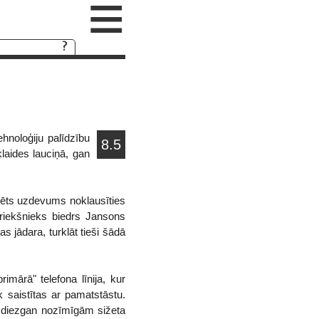
≡
hnoloģiju palīdzību
8.5
klaides lauciņā, gan
icēts uzdevums noklausīties
priekšnieks biedrs Jansons
as jādara, turklāt tieši šādā
imārā" telefona līnija, kur
k saistītas ar pamatstāstu.
ām diezgan nozīmīgām sižeta