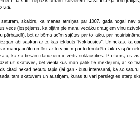
ernetu pārsūtīt nepazīstamām sievietēm sava locekļa fotogrāfijas
zrādi.
es saturam, skaidrs, ka manas atmiņas par 1987. gada nogali nav 
adus vecs (iespējams, ka bijām pie manu vecāku draugiem viņu dzīvoklī
ru pārbaudīt), bet ar bērna acīm sajūtas par to laiku, par neatrisinā
ezgan labi saskan ar to, kas iekļauts "Noklausies". Un nekas, ka gan 
par mani jaunāki un līdz ar to viņiem par to konkrēto laiku vispār n
skatu, ka šo tiešām daudziem ir vērts noklausīties. Protams, es vi
dzēt uz skatuves, bet vienlaikus man patīk tie meklējumi, ar ko teā
āds citādi nekad nebūtu tapis (lai gan - būtu interesanti, kā šo saturu
sadalītām skatuvēm un austiņām, kurās tu vari pārslēgties starp ska