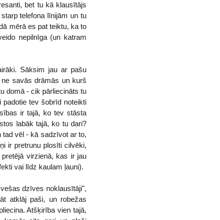
resanti, bet tu kā klausītājs
 starp telefona līnijām un tu
ādā mērā es pat teiktu, ka to
veido nepilnīga (un katram
airāki. Sāksim jau ar pašu
kšā ne savās drāmās un kurš
u domā - cik pārliecināts tu
padotie tev šobrīd noteikti
ības ir tajā, ko tev stāsta
stos labāk tajā, ko tu dari?
 tad vēl - kā sadzīvot ar to,
ir pretrunu plosīti cilvēki,
t pretējā virzienā, kas ir jau
kti vai līdz kaulam ļauni).
vešas dzīves noklausītāji",
prāt atklāj paši, un robežas
iecina. Atšķirība vien tajā,