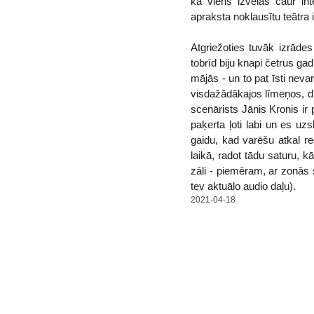
ka viens izvēlas caur int
apraksta noklausītu teātra i
Atgriežoties tuvāk izrād
tobrīd biju knapi četrus g
mājās - un to pat īsti neva
visdažādākajos līmeņos, di
scenārists Jānis Kronis ir 
paķerta ļoti labi un es uz
gaidu, kad varēšu atkal re
laikā, radot tādu saturu, k
zāli - piemēram, ar zonās 
tev aktuālo audio daļu).
2021-04-18