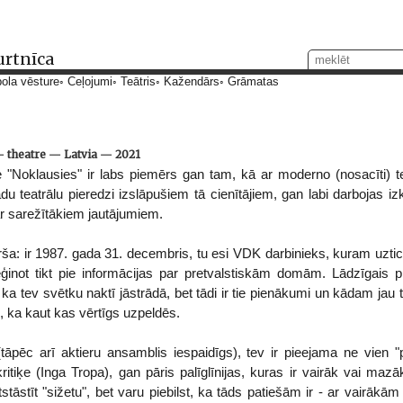
urtnīca
ola vēsture
Ceļojumi
Teātris
Kažendārs
Grāmatas
—
theatre
—
Latvia
—
2021
 "Noklausies" ir labs piemērs gan tam, kā ar moderno (nosacīti) te
u teatrālu pieredzi izslāpušiem tā cienītājiem, gan labi darbojas iz
ar sarežītākiem jautājumiem.
rša: ir 1987. gada 31. decembris, tu esi VDK darbinieks, kuram uzt
inot tikt pie informācijas par pretvalstiskām domām. Lādzīgais 
 ka tev svētku naktī jāstrādā, bet tādi ir tie pienākumi un kādam jau t
as, ka kaut kas vērtīgs uzpeldēs.
āpēc arī aktieru ansamblis iespaidīgs), tev ir pieejama ne vien "pr
iķe (Inga Tropa), gan pāris palīglīnijas, kuras ir vairāk vai mazā
tstāstīt "sižetu", bet varu piebilst, ka tāds patiešām ir - ar vairāk