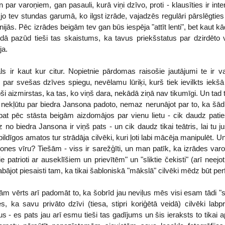
n par varoņiem, gan pasauli, kurā viņi dzīvo, proti - klausīties ir inte
, jo tev stundas garumā, ko ilgst izrāde, vajadzēs regulāri pārslēgties
īnijās. Pēc izrādes beigām tev gan būs iespēja "attīt lenti", bet kaut k
eidā pazūd tieši tas skaistums, ka tavus priekšstatus par dzirdēto 
ja.
ls ir kaut kur citur. Nopietnie pārdomas raisošie jautājumi te ir v
vis par svešas dzīves spiegu, nevēlamu lūriķi, kurš tiek ievilkts ie
ši aizmirstas, ka tas, ko viņš dara, nekādā ziņā nav tikumīgi. Un tad t
nekļūtu par biedra Jansona padoto, nemaz nerunājot par to, ka šādi 
at pēc stāsta beigām aizdomājos par vienu lietu - cik daudz paties
no biedra Jansona ir viņš pats - un cik daudz tikai teātris, lai tu ju
ldīgos amatos tur strādāja cilvēki, kuri ļoti labi mācēja manipulēt. Un
ones vīru? Tiešām - viss ir sarežģīti, un man patīk, ka izrādes varoņi 
bie patrioti ar auseklīšiem un prievītēm" un "sliktie čekisti" (arī neejo
ājot piesaisti tam, ka tikai šabloniskā "mākslā" cilvēki mēdz būt perfe
jām vērts arī padomāt to, ka šobrīd jau neviļus mēs visi esam tādi "s
ies, ka savu privāto dzīvi (tiesa, stipri koriģētā veidā) cilvēki lab
 - es pats jau arī esmu tieši tas gadījums un šis ieraksts to tikai apl