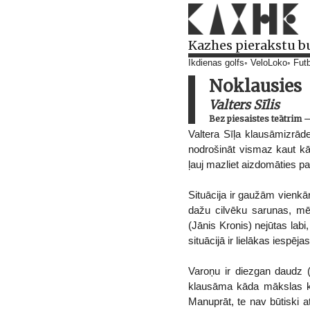
Kazhes pierakstu b
Ikdienas golfs
VeloLoko
Futb
Noklausies
Valters Sīlis
Bez piesaistes teātrim
Valtera Sīļa klausāmizrāde
nodrošināt vismaz kaut kād
ļauj mazliet aizdomāties p
Situācija ir gaužām vienkā
dažu cilvēku sarunas, mēģ
(Jānis Kronis) nejūtas labi,
situācijā ir lielākas iespēj
Varoņu ir diezgan daudz (t
klausāma kāda mākslas krit
Manuprāt, te nav būtiski a