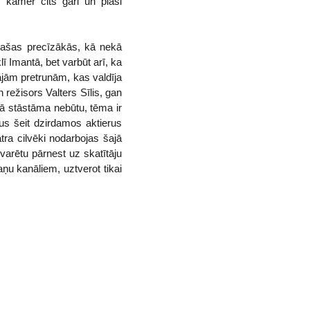
, kamēr cits gari un plaši
pašas precīzākās, kā nekā
 Imantā, bet varbūt arī, ka
majām pretrunām, kas valdīja
režisors Valters Sīlis, gan
ekā stāstāma nebūtu, tēma ir
sus šeit dzirdamos aktierus
tra cilvēki nodarbojas šajā
 varētu pārnest uz skatītāju
ņu kanāliem, uztverot tikai