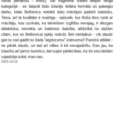
vārda pierakstu - Anss). Šie fragmenti izteikti ietilpst otrajā
kategorijā - es labprāt būtu izlasījis lielāka formāta un pabeigtu
darbu, kādu Belševica noteikti būtu mācējusi padarīt saistošu.
Tiesa, arī te kvalitāte ir mainīga - epizode, kur Anša tēvs runā ar
mācītāju, kas uzskata, ka latviešiem izglītību nevajag, ir diezgan
didaktiska, neveikla un šablonos balstīta, atšķirībā no dažām
citām, kur es Belševicai spēju noticēt. Bet vienlaikus - cik daudz
gan tu vari gaidīt no šāda "atgriezumu" izdevuma? Pareizā atbilde -
ne pārāk daudz, un tad arī vilties it kā nevajadzētu. Gan jau, ka
izlasīšu arī pirmo burtnīcu, bet super pārliecības, ka šo visu tiešām
vajadzēja izdot, man nav.
2025-10-16