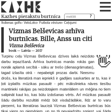
≡
Kazhes pierakstu burtnīca
Ikdienas golfs
VeloLoko
Futbola vēsture
Ceļojumi
Vizmas Belševicas arhīva
burtnīcas. Bille, Anss un citi
Vizma Belševica
book
—
Latvia
—
2017
Turpinu ceļu Vizmas Belševicas dzīves laikā neizdoto
👋
darbu iepazīšanā. Arhīva burtnīcas manās rokās gan
nonāk aplamā secībā - sāku ar trešo (dienasgrāmatas),
tagad izlasīta otrā - nepabeigti prozas darbi. Neesmu
drošs, ka literatūrā man iepriekš ir gadījies saskarties ar to, kas ir
ļoti izplatīts mūzikas pasaulē - pēc mākslinieka nāves tiesību
mantinieki rakājas pa neizdotajiem materiāliem un mēģina no tiem
salipināt kaut ko, kas būtu izdošanas vērts. Arī mūzikas pasaulē
šādu darbību rezultāti mēdz būt visdažādākie, līdz ar to varu
pieņemt, ka literatūras lauciņā Vizmas Belševicas burtnīcas būs
tikai viens no piemēriem, un no tā nevajadzētu spriest, vai šāda