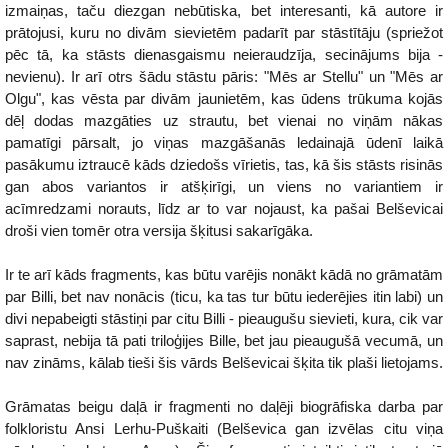
izmaiņas, taču diezgan nebūtiska, bet interesanti, kā autore ir
prātojusi, kuru no divām sievietēm padarīt par stāstītāju (spriežot
pēc tā, ka stāsts dienasgaismu neieraudzīja, secinājums bija -
nevienu). Ir arī otrs šādu stāstu pāris: "Mēs ar Stellu" un "Mēs ar
Olgu", kas vēsta par divām jaunietēm, kas ūdens trūkuma kojās
dēļ dodas mazgāties uz strautu, bet vienai no viņām nākas
pamatīgi pārsalt, jo viņas mazgāšanās ledainajā ūdenī laikā
pasākumu iztraucē kāds dziedošs vīrietis, tas, kā šis stāsts risinās
gan abos variantos ir atšķirīgi, un viens no variantiem ir
acīmredzami norauts, līdz ar to var nojaust, ka pašai Belševicai
droši vien tomēr otra versija šķitusi sakarīgāka.
Ir te arī kāds fragments, kas būtu varējis nonākt kādā no grāmatām
par Billi, bet nav nonācis (ticu, ka tas tur būtu iederējies itin labi) un
divi nepabeigti stāstiņi par citu Billi - pieaugušu sievieti, kura, cik var
saprast, nebija tā pati triloģijes Bille, bet jau pieaugušā vecumā, un
nav zināms, kālab tieši šis vārds Belševicai šķita tik plaši lietojams.
Grāmatas beigu daļā ir fragmenti no daļēji biogrāfiska darba par
folkloristu Ansi Lerhu-Puškaiti (Belševica gan izvēlas citu viņa