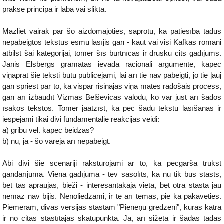
prakse principā ir laba vai slikta.
Mazliet vairāk par šo aizdomājoties, saprotu, ka patiesībā tādus
nepabeigtos tekstus esmu lasījis gan - kaut vai visi Kafkas romāni
atbilst šai kategorijai, tomēr šīs burtnīcas ir drusku cits gadījums.
Jānis Elsbergs grāmatas ievadā racionāli argumentē, kāpēc
viņaprāt šie teksti būtu publicējami, lai arī tie nav pabeigti, jo tie ļauj
gan spriest par to, kā vispār risinājās viņa mātes radošais process,
gan arī izbaudīt Vizmas Belševicas valodu, ko var just arī šādos
īsākos tekstos. Tomēr jāatzīst, ka pēc šādu tekstu lasīšanas ir
iespējami tikai divi fundamentālie reakcijas veidi:
a) gribu vēl. kāpēc beidzās?
b) nu, jā - šo varēja arī nepabeigt.
Abi divi šie scenāriji raksturojami ar to, ka pēcgaršā trūkst
gandarījuma. Vienā gadījumā - tev sasolīts, ka nu tik būs stāsts,
bet tas apraujas, bieži - interesantākajā vietā, bet otrā stāsta jau
nemaz nav bijis. Nenoliedzami, ir te arī tēmas, pie kā pakavēties.
Piemēram, divas versijas stāstam "Pieneņu gredzeni", kuras katra
ir no citas stāstītājas skatupunkta. Jā, arī sižetā ir šādas tādas