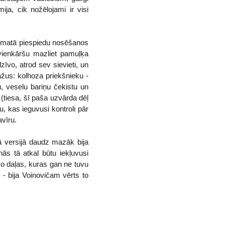
ja, cik nožēlojami ir visi
iematā piespiedu nosēšanos
 vienkāršu mazliet pamuļķa
zīvo, atrod sev sievieti, un
žus: kolhoza priekšnieku -
u, veselu bariņu čekistu un
 (tiesa, šī paša uzvārda dēļ
, kas ieguvusi kontroli pār
vīru.
jā versijā daudz mazāk bija
ās tā atkal būtu iekļuvusi
šo daļas, kuras gan ne tuvu
 - bija Voinovičam vērts to