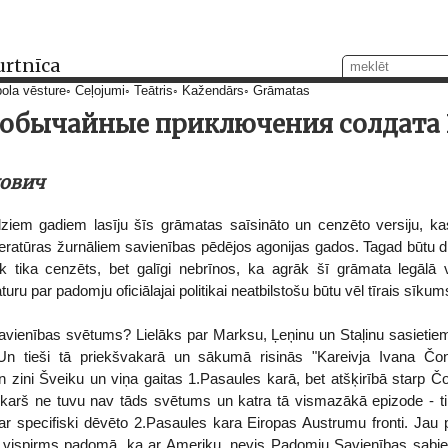
urtnīca
ola vēsture
Ceļojumi
Teātris
Kažendārs
Grāmatas
еобычайные приключения солдата
ович
ziem gadiem lasīju šīs grāmatas saīsināto un cenzēto versiju, ka
teratūras žurnāliem savienības pēdējos agonijas gados. Tagad būtu dr
aik tika cenzēts, bet galīgi nebrīnos, ka agrāk šī grāmata legāl
uru par padomju oficiālajai politikai neatbilstošu būtu vēl tīrais sīkum
avienības svētums? Lielāks par Marksu, Ļeņinu un Staļinu sasietiem
 Un tieši tā priekšvakarā un sākumā risinās "Kareivja Ivana Čo
en zini Šveiku un viņa gaitas 1.Pasaules karā, bet atšķirībā starp Čo
arš ne tuvu nav tāds svētums un katra tā vismazākā epizode - tik 
ar specifiski dēvēto 2.Pasaules kara Eiropas Austrumu fronti. Jau p
 vispirms padomā, ka ar Ameriku, nevis Padomju Savienības sabied