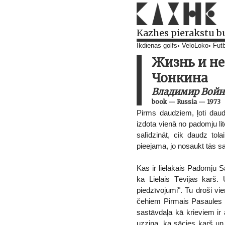
Kazhes pierakstu b
Ikdienas golfs
VeloLoko
Futb
Жизнь и н
Чонкина
Владимир Войн
book
—
Russia
—
1973
Pirms daudziem, ļoti daud
izdota vienā no padomju li
salīdzināt, cik daudz tol
pieejama, jo nosaukt tās sat
Kas ir lielākais Padomju S
ka Lielais Tēvijas karš.
piedzīvojumi". Tu droši vi
čehiem Pirmais Pasaules k
sastāvdaļa kā krieviem ir 
uzzina, ka sācies karš un