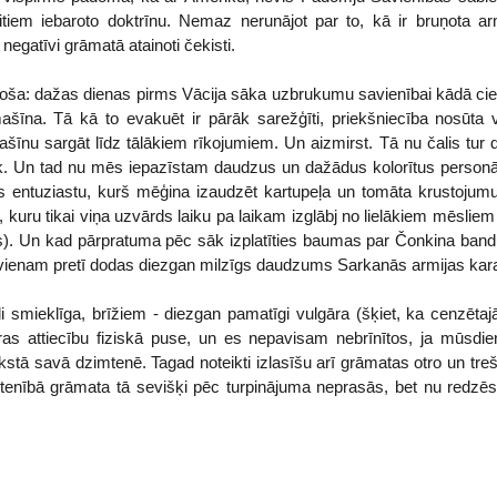
iem iebaroto doktrīnu. Nemaz nerunājot par to, kā ir bruņota armi
 negatīvi grāmatā atainoti čekisti.
oša: dažas dienas pirms Vācija sāka uzbrukumu savienībai kādā c
mašīna. Tā kā to evakuēt ir pārāk sarežģīti, priekšniecība nosūta
šīnu sargāt līdz tālākiem rīkojumiem. Un aizmirst. Tā nu čalis tur d
tiek. Un tad nu mēs iepazīstam daudzus un dažādus kolorītus personā
kas entuziastu, kurš mēģina izaudzēt kartupeļa un tomāta krustojum
, kuru tikai viņa uzvārds laiku pa laikam izglābj no lielākiem mēsliem
s). Un kad pārpratuma pēc sāk izplatīties baumas par Čonkina bandu
m vienam pretī dodas diezgan milzīgs daudzums Sarkanās armijas kara
li smieklīga, brīžiem - diezgan pamatīgi vulgāra (šķiet, ka cenzēta
s attiecību fiziskā puse, un es nepavisam nebrīnītos, ja mūsdien
kstā savā dzimtenē. Tagad noteikti izlasīšu arī grāmatas otro un tre
stenībā grāmata tā sevišķi pēc turpinājuma neprasās, bet nu redzēs