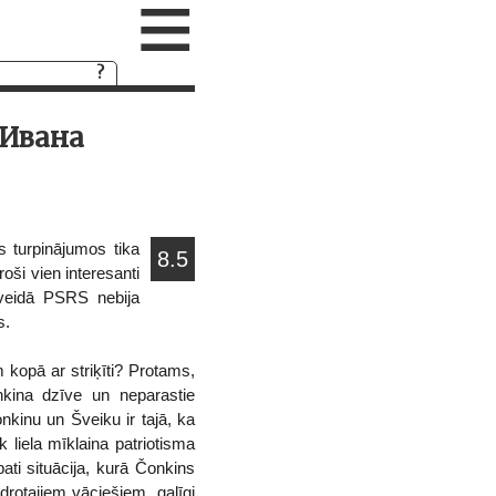
≡
 Ивана
s turpinājumos tika
8.5
oši vien interesanti
ā veidā PSRS nebija
s.
 kopā ar striķīti? Protams,
nkina dzīve un neparastie
nkinu un Šveiku ir tajā, ka
liela mīklaina patriotisma
ati situācija, kurā Čonkins
rotajiem vāciešiem, galīgi