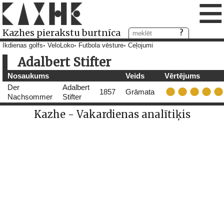
≡
Kazhes pierakstu burtnīca
Ikdienas golfs
VeloLoko
Futbola vēsture
Ceļojumi
Adalbert Stifter
Nosaukums
Veids
Vērtējums
Der
Adalbert
1857
Grāmata
Nachsommer
Stifter
Kazhe - Vakardienas analītiķis