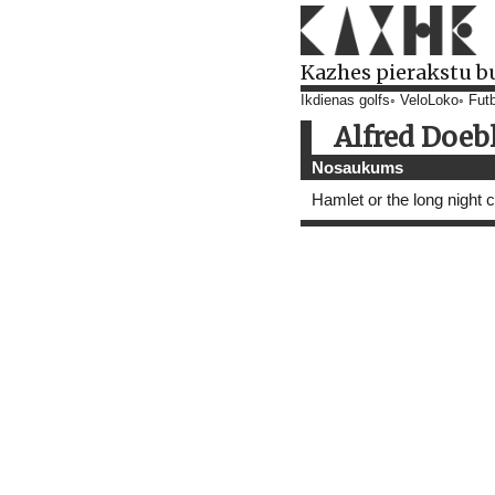
Kazhes pierakstu b
Ikdienas golfs
VeloLoko
Futb
Alfred Doeb
Nosaukums
Hamlet or the long night