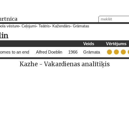
urtnīca
ola vēsture
Ceļojumi
Teātris
Kažendārs
Grāmatas
lin
Veids
Vērtējums
 comes to an end
Alfred Doeblin
1966
Grāmata
Kazhe - Vakardienas analītiķis