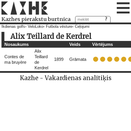
≡
Kazhes pierakstu burtnīca
Ikdienas golfs
VeloLoko
Futbola vēsture
Ceļojumi
Alix Teillard de Kerdrel
Nosaukums
Veids
Vērtējums
Alix
Contes de
Teillard
1899
Grāmata
ma bruyère
de
Kerdrel
Kazhe - Vakardienas analītiķis