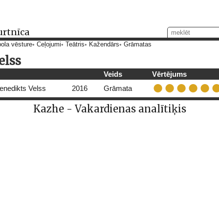
urtnīca
ola vēsture
Ceļojumi
Teātris
Kažendārs
Grāmatas
elss
Veids
Vērtējums
enedikts Velss
2016
Grāmata
Kazhe - Vakardienas analītiķis