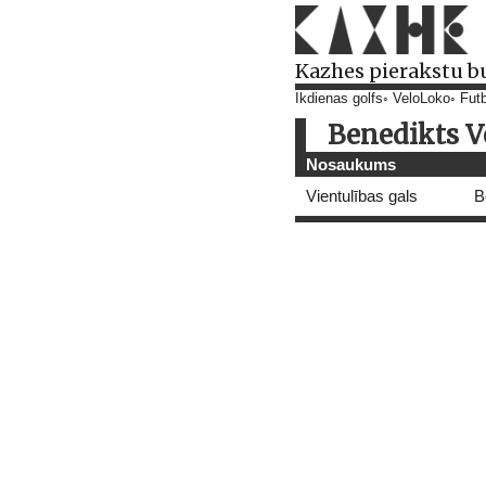
Kazhes pierakstu b
Ikdienas golfs
VeloLoko
Futb
Benedikts V
Nosaukums
Vientulības gals
B