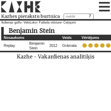
≡
Kazhes pierakstu burtnīca
Ikdienas golfs
VeloLoko
Futbola vēsture
Ceļojumi
Benjamin Stein
Nosaukums
Veids
Vērtējums
Benjamin
Replay
2012
Grāmata
Stein
Kazhe - Vakardienas analītiķis