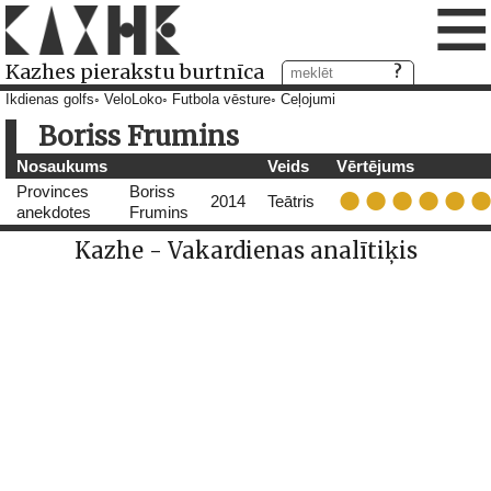
≡
Kazhes pierakstu burtnīca
Ikdienas golfs
VeloLoko
Futbola vēsture
Ceļojumi
Boriss Frumins
Nosaukums
Veids
Vērtējums
Provinces
Boriss
2014
Teātris
anekdotes
Frumins
Kazhe - Vakardienas analītiķis