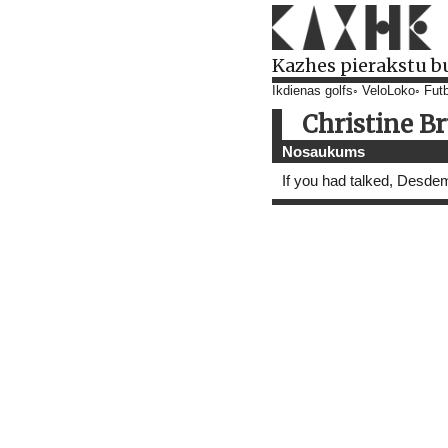
Kazhes pierakstu b
Ikdienas golfs
VeloLoko
Futb
Christine B
Nosaukums
If you had talked, Desd