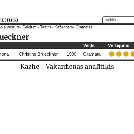
urtnīca
ola vēsture
Ceļojumi
Teātris
Kažendārs
Grāmatas
rueckner
Veids
Vērtējums
emona
Christine Brueckner
1990
Grāmata
Kazhe - Vakardienas analītiķis