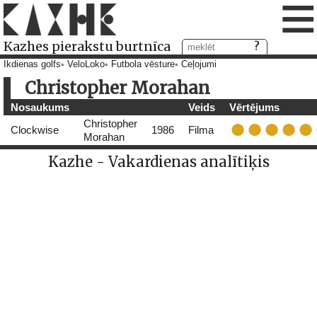
≡
Kazhes pierakstu burtnīca
Ikdienas golfs
VeloLoko
Futbola vēsture
Ceļojumi
Christopher Morahan
Nosaukums
Veids
Vērtējums
Christopher
Clockwise
1986
Filma
Morahan
Kazhe - Vakardienas analītiķis