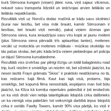
kurā Stimsona kungam (viņam) jāteic runa, viņš sajauc vilcienus,
nokavē savu transporta līdzekli un iedzīvojas arvien lielākās un
lielākās nepatikšanās.
Rezultātā viņš uz Norviču dodas mašīnā ar kādu savu skolnieci
(kurai nav tiesību, bet viņa māk braukt, kamēr Stimsonam ir
tiesības, bet braukt viņš nemāk), pakaļ viņiem dzenas gan
Stimsona sieva, kura ieraudzījusi savu vīru kopā ar jaunu meiteni
(plus Stimsona sieva pārvadā trīs aptaurētas tantes), meitenes
vecāki uz motocikla un meitenes mīļākais - mūzikas skolotājs no
tās pašas skolas, bet pēc kāda brīža viņiem piebiedrojas arī policija
un bijusī Stimsona kursabiedrene.
Rezultātā viss izvēršas par pilnīgi šīzīgu un totāli balagānisku road
trip, kurš reizēm ir smieklīgs un reizēm nē, bet sižetiski jāatzīst, ka
nesen lasītā Frayn grāmata "Skios" ir praktiski neatšķirama no tā,
kas redzams šajā filmā. Kaut kas tajā visā, protams, bija
smieklīgs, bet kopumā filma nenostrādā, iespējams man šeit būtu
jāatzīst, ka Klīza kā komiķa repertuārs patiesībā ir ļoti ierobežots
un ka viņš droši vien nebija talantīgākais lidojošā cirka dalībnieks
un ka vienīgā viņa patiešām īsti veiksmīgā darbībā ārpus lidojošā
cirka ir seriāls Fawlty Towers, kamēr 90% visa pārējā, ko viņš ir