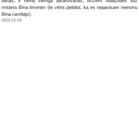
darījis, ir viena vienīga atkārtošanās, brīžiem nolaižoties līdz
mistera Bīna līmenim (te vērts piebilst, ka es nepavisam neesmu
Bīna cienītājs).
2012-12-19