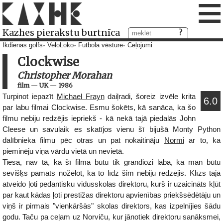
≡
Kazhes pierakstu burtnīca
Ikdienas golfs
VeloLoko
Futbola vēsture
Ceļojumi
Clockwise
Christopher Morahan
film
—
UK
—
1986
Turpinot iepazīt
Michael Frayn
daiļradi, šoreiz izvēle krita
6.0
par labu filmai Clockwise. Esmu šokēts, kā sanāca, ka šo
filmu nebiju redzējis iepriekš - kā nekā tajā piedalās John
Cleese un savulaik es skatījos vienu šī bijušā Monty Python
dalībnieka filmu pēc otras un pat nokaitināju
Normi
ar to, ka
pieminēju viņa vārdu vietā un nevietā.
Tiesa, nav tā, ka šī filma būtu tik grandiozi laba, ka man būtu
sevišķs pamats nožēlot, ka to līdz šim nebiju redzējis. Klīzs tajā
atveido ļoti pedantisku vidusskolas direktoru, kurš ir uzaicināts kļūt
par kaut kādas ļoti prestižas direktoru apvienības priekšsēdētāju un
viņš ir pirmais "vienkāršās" skolas direktors, kas izpelnījies šādu
godu. Taču pa ceļam uz Norviču, kur jānotiek direktoru sanāksmei,