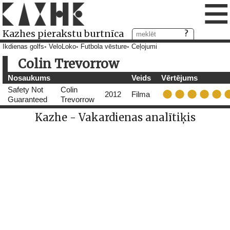
≡
Kazhes pierakstu burtnīca
Ikdienas golfs
VeloLoko
Futbola vēsture
Ceļojumi
Colin Trevorrow
Nosaukums
Veids
Vērtējums
Safety Not
Colin
2012
Filma
Guaranteed
Trevorrow
Kazhe - Vakardienas analītiķis