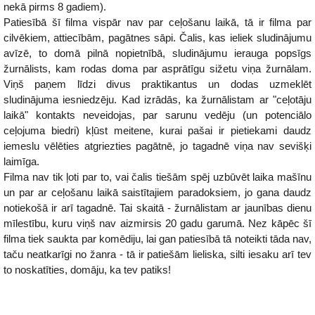
nekā pirms 8 gadiem).
Patiesībā šī filma vispār nav par ceļošanu laikā, tā ir filma par
cilvēkiem, attiecībām, pagātnes sāpi. Čalis, kas ieliek sludinājumu
avīzē, to domā pilnā nopietnībā, sludinājumu ierauga popsīgs
žurnālists, kam rodas doma par asprātīgu sižetu viņa žurnālam.
Viņš paņem līdzi divus praktikantus un dodas uzmeklēt
sludinājuma iesniedzēju. Kad izrādās, ka žurnālistam ar "ceļotāju
laikā" kontakts neveidojas, par sarunu vedēju (un potenciālo
ceļojuma biedri) kļūst meitene, kurai pašai ir pietiekami daudz
iemeslu vēlēties atgriezties pagātnē, jo tagadnē viņa nav sevišķi
laimīga.
Filma nav tik ļoti par to, vai čalis tiešām spēj uzbūvēt laika mašīnu
un par ar ceļošanu laikā saistītajiem paradoksiem, jo gana daudz
notiekošā ir arī tagadnē. Tai skaitā - žurnālistam ar jaunības dienu
mīlestību, kuru viņš nav aizmirsis 20 gadu garumā. Nez kāpēc šī
filma tiek saukta par komēdiju, lai gan patiesībā tā noteikti tāda nav,
taču neatkarīgi no žanra - tā ir patiešām lieliska, silti iesaku arī tev
to noskatīties, domāju, ka tev patiks!