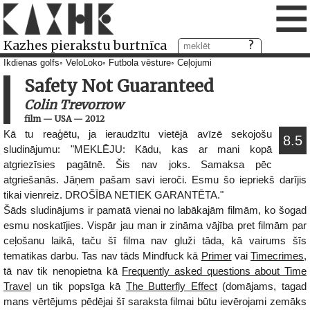
≡
Kazhes pierakstu burtnīca
Ikdienas golfs
VeloLoko
Futbola vēsture
Ceļojumi
Safety Not Guaranteed
Colin Trevorrow
film
—
USA
—
2012
Kā tu reaģētu, ja ieraudzītu vietējā avīzē sekojošu
8.5
sludinājumu: "MEKLĒJU: Kādu, kas ar mani kopā
atgriezīsies pagātnē. Šis nav joks. Samaksa pēc
atgriešanās. Jāņem pašam savi ieroči. Esmu šo iepriekš darījis
tikai vienreiz. DROŠĪBA NETIEK GARANTĒTA."
Šāds sludinājums ir pamatā vienai no labākajām filmām, ko šogad
esmu noskatījies. Vispār jau man ir zināma vājība pret filmām par
ceļošanu laikā, taču šī filma nav gluži tāda, kā vairums šīs
tematikas darbu. Tas nav tāds Mindfuck kā
Primer
vai
Timecrimes
,
tā nav tik nenopietna kā
Frequently asked questions about Time
Travel
un tik popsīga kā
The Butterfly Effect
(domājams, tagad
mans vērtējums pēdējai šī saraksta filmai būtu ievērojami zemāks