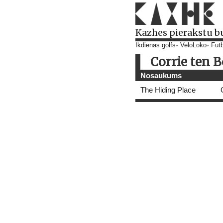
Kazhes pierakstu b
Ikdienas golfs
VeloLoko
Futb
Corrie ten 
Nosaukums
The Hiding Place