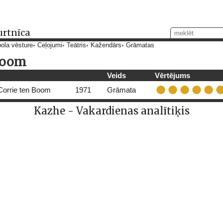
urtnīca
ola vēsture
Ceļojumi
Teātris
Kažendārs
Grāmatas
Boom
Veids
Vērtējums
Corrie ten Boom
1971
Grāmata
Kazhe - Vakardienas analītiķis