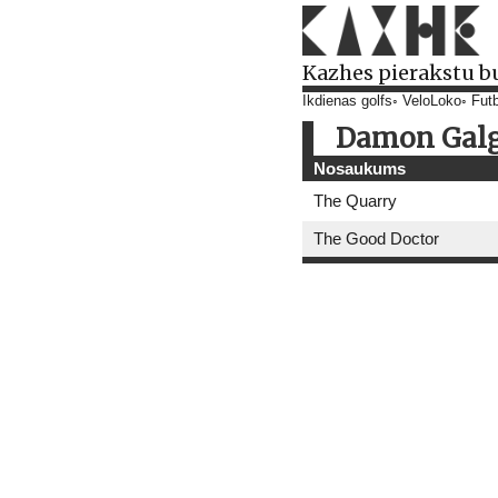
Kazhes pierakstu b
Ikdienas golfs
VeloLoko
Futb
Damon Gal
Nosaukums
The Quarry
The Good Doctor