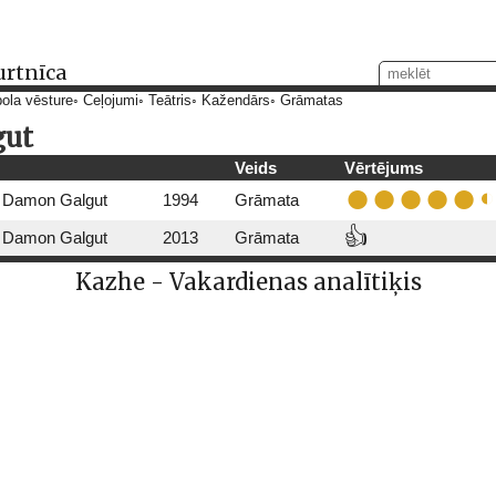
urtnīca
ola vēsture
Ceļojumi
Teātris
Kažendārs
Grāmatas
gut
Veids
Vērtējums
Damon Galgut
1994
Grāmata
👍
Damon Galgut
2013
Grāmata
Kazhe - Vakardienas analītiķis