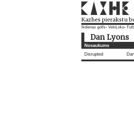
Kazhes pierakstu b
Ikdienas golfs
VeloLoko
Futb
Dan Lyons
Nosaukums
Disrupted
Dan