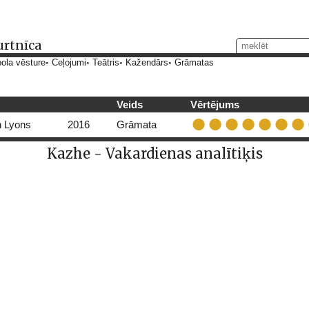
urtnīca
ola vēsture
Ceļojumi
Teātris
Kažendārs
Grāmatas
Veids
Vērtējums
 Lyons
2016
Grāmata
Kazhe - Vakardienas analītiķis