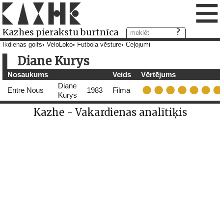
≡
Kazhes pierakstu burtnīca
Ikdienas golfs
VeloLoko
Futbola vēsture
Ceļojumi
Diane Kurys
Nosaukums
Veids
Vērtējums
Diane
Entre Nous
1983
Filma
Kurys
Kazhe - Vakardienas analītiķis