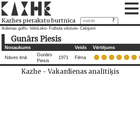
≡
Kazhes pierakstu burtnīca
Ikdienas golfs
VeloLoko
Futbola vēsture
Ceļojumi
Gunārs Piesis
Nosaukums
Veids
Vērtējums
Gunārs
Nāves ēnā
1971
Filma
Piesis
Kazhe - Vakardienas analītiķis