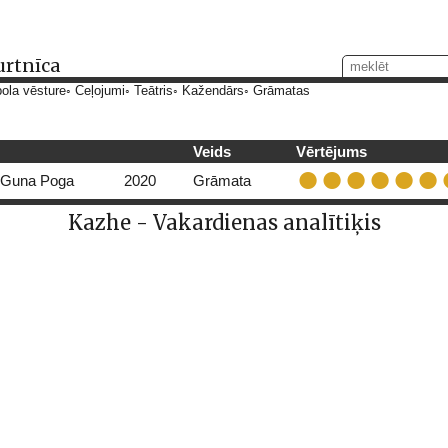
urtnīca
ola vēsture
Ceļojumi
Teātris
Kažendārs
Grāmatas
Veids
Vērtējums
Guna Poga
2020
Grāmata
Kazhe - Vakardienas analītiķis