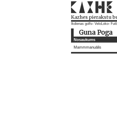
Kazhes pierakstu b
Ikdienas golfs
VeloLoko
Futb
Guna Poga
Nosaukums
Mammmanuālis