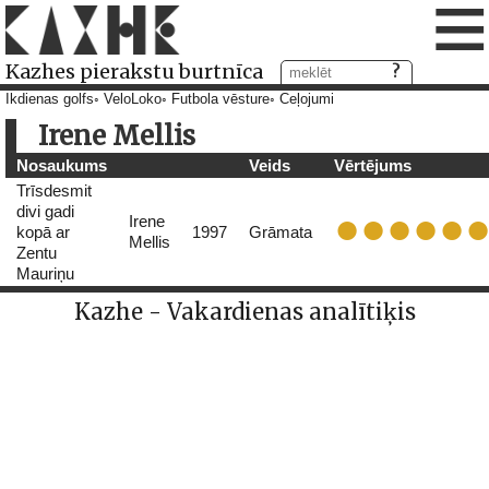
≡
Kazhes pierakstu burtnīca
Ikdienas golfs
VeloLoko
Futbola vēsture
Ceļojumi
Irene Mellis
Nosaukums
Veids
Vērtējums
Trīsdesmit
divi gadi
Irene
kopā ar
1997
Grāmata
Mellis
Zentu
Mauriņu
Kazhe - Vakardienas analītiķis