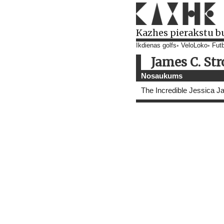
Kazhes pierakstu b
Ikdienas golfs
VeloLoko
Futb
James C. St
Nosaukums
The Incredible Jessica 