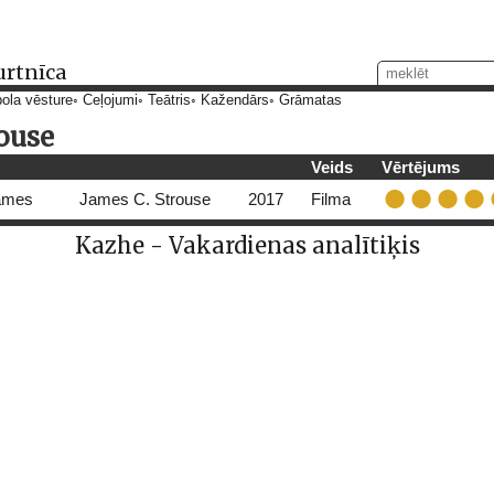
urtnīca
ola vēsture
Ceļojumi
Teātris
Kažendārs
Grāmatas
rouse
Veids
Vērtējums
James
James C. Strouse
2017
Filma
Kazhe - Vakardienas analītiķis