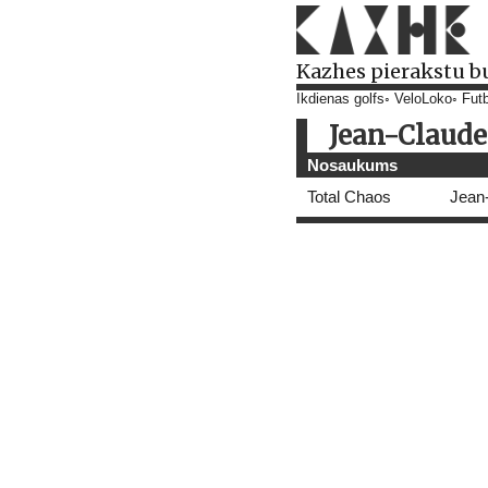
Kazhes pierakstu b
Ikdienas golfs
VeloLoko
Futb
Jean-Claude
Nosaukums
Total Chaos
Jean