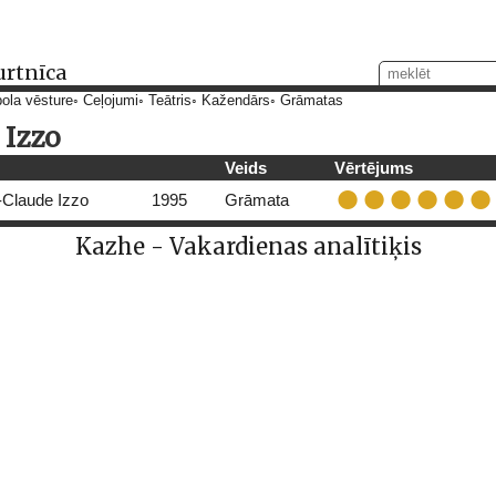
urtnīca
ola vēsture
Ceļojumi
Teātris
Kažendārs
Grāmatas
 Izzo
Veids
Vērtējums
-Claude Izzo
1995
Grāmata
Kazhe - Vakardienas analītiķis