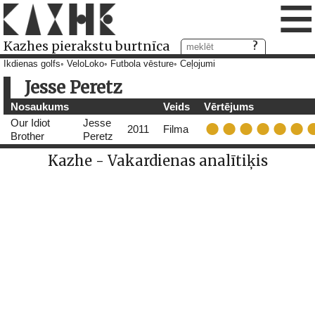
≡
Kazhes pierakstu burtnīca
Ikdienas golfs
VeloLoko
Futbola vēsture
Ceļojumi
Jesse Peretz
Nosaukums
Veids
Vērtējums
Our Idiot
Jesse
2011
Filma
Brother
Peretz
Kazhe - Vakardienas analītiķis