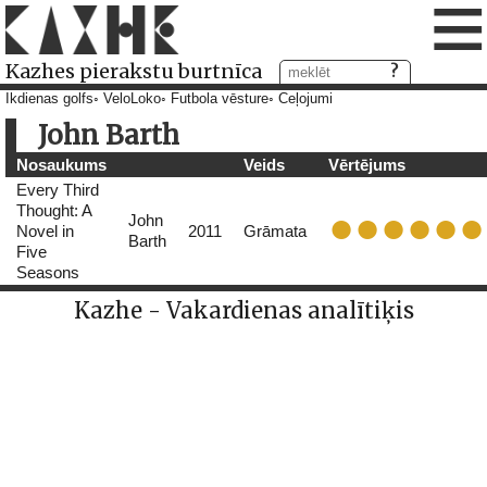
≡
Kazhes pierakstu burtnīca
Ikdienas golfs
VeloLoko
Futbola vēsture
Ceļojumi
John Barth
Nosaukums
Veids
Vērtējums
Every Third
Thought: A
John
Novel in
2011
Grāmata
Barth
Five
Seasons
Kazhe - Vakardienas analītiķis