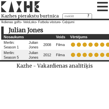
≡
Kazhes pierakstu burtnīca
Ikdienas golfs
VeloLoko
Futbola vēsture
Ceļojumi
Julian Jones
Nosaukums
Veids
Vērtējums
Merlin:
Julian
2008
Filma
Season 1
Jones
Merlin:
Julian
2012
Filma
Season 5
Jones
Kazhe - Vakardienas analītiķis