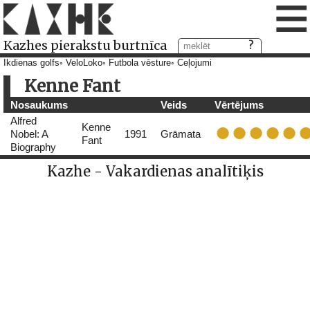
≡
Kazhes pierakstu burtnīca
Ikdienas golfs
VeloLoko
Futbola vēsture
Ceļojumi
Kenne Fant
Nosaukums
Veids
Vērtējums
Alfred
Kenne
Nobel: A
1991
Grāmata
Fant
Biography
Kazhe - Vakardienas analītiķis