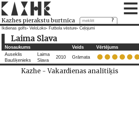
≡
Kazhes pierakstu burtnīca
Ikdienas golfs
VeloLoko
Futbola vēsture
Ceļojumi
Laima Slava
Nosaukums
Veids
Vērtējums
Auseklis
Laima
2010
Grāmata
Baušķenieks
Slava
Kazhe - Vakardienas analītiķis