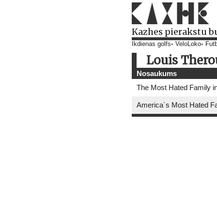
Kazhes pierakstu b
Ikdienas golfs
VeloLoko
Futb
Louis Ther
Nosaukums
The Most Hated Family i
America`s Most Hated Fam