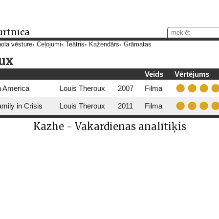
urtnīca
ola vēsture
Ceļojumi
Teātris
Kažendārs
Grāmatas
oux
Veids
Vērtējums
n America
Louis Theroux
2007
Filma
ily in Crisis
Louis Theroux
2011
Filma
Kazhe - Vakardienas analītiķis