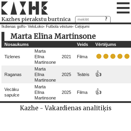
≡
Kazhes pierakstu burtnīca
Ikdienas golfs
VeloLoko
Futbola vēsture
Ceļojumi
Marta Elīna Martinsone
Nosaukums
Veids
Vērtējums
Marta
Tizlenes
Elīna
2021
Filma
Martinsone
Marta
👍
Raganas
Elīna
2025
Teātris
Martinsone
Marta
Vecāku
👍
Elīna
2025
Filma
sapulce
Martinsone
Kazhe - Vakardienas analītiķis