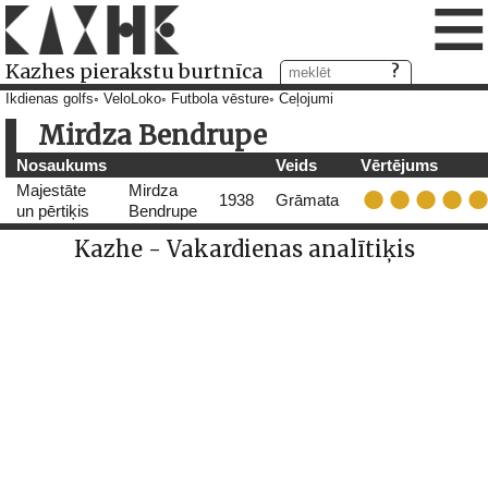
≡
Kazhes pierakstu burtnīca
Ikdienas golfs
VeloLoko
Futbola vēsture
Ceļojumi
Mirdza Bendrupe
Nosaukums
Veids
Vērtējums
Majestāte
Mirdza
1938
Grāmata
un pērtiķis
Bendrupe
Kazhe - Vakardienas analītiķis