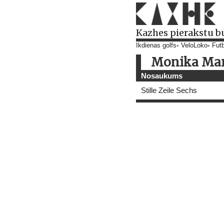
Kazhes pierakstu b
Ikdienas golfs
VeloLoko
Futb
Monika Ma
Nosaukums
Stille Zeile Sechs