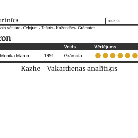
urtnīca
ola vēsture
Ceļojumi
Teātris
Kažendārs
Grāmatas
ron
Veids
Vērtējums
Monika Maron
1991
Grāmata
Kazhe - Vakardienas analītiķis