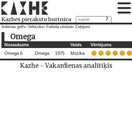
≡
Kazhes pierakstu burtnīca
Ikdienas golfs
VeloLoko
Futbola vēsture
Ceļojumi
Omega
Nosaukums
Veids
Vērtējums
Omega 6
Omega
1975
Mūzika
Kazhe - Vakardienas analītiķis