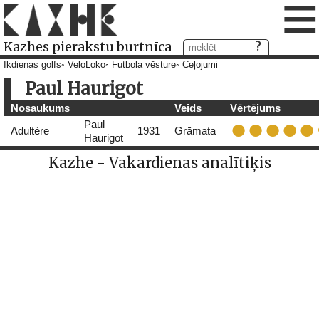
≡
Kazhes pierakstu burtnīca
Ikdienas golfs
VeloLoko
Futbola vēsture
Ceļojumi
Paul Haurigot
Nosaukums
Veids
Vērtējums
Paul
Adultère
1931
Grāmata
Haurigot
Kazhe - Vakardienas analītiķis