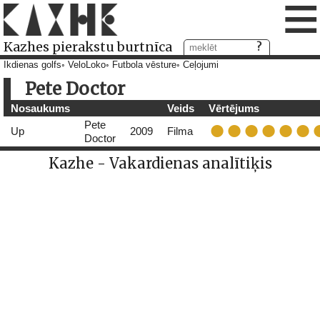
≡
Kazhes pierakstu burtnīca
Ikdienas golfs
VeloLoko
Futbola vēsture
Ceļojumi
Pete Doctor
Nosaukums
Veids
Vērtējums
Pete
Up
2009
Filma
Doctor
Kazhe - Vakardienas analītiķis