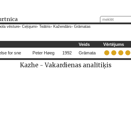
urtnīca
ola vēsture
Ceļojumi
Teātris
Kažendārs
Grāmatas
Veids
Vērtējums
lse for sne
Peter Høeg
1992
Grāmata
Kazhe - Vakardienas analītiķis