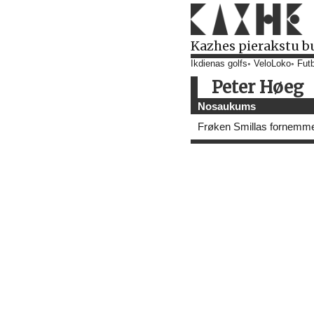
Kazhes pierakstu b
Ikdienas golfs
VeloLoko
Futb
Peter Høeg
Nosaukums
Frøken Smillas fornemme