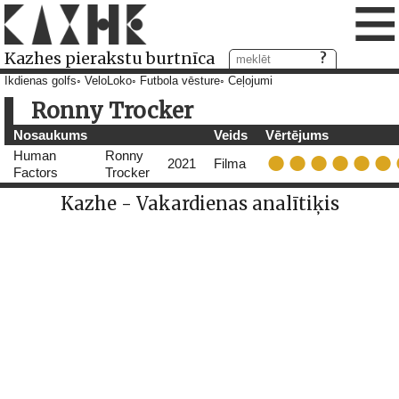
≡
Kazhes pierakstu burtnīca
Ikdienas golfs
VeloLoko
Futbola vēsture
Ceļojumi
Ronny Trocker
Nosaukums
Veids
Vērtējums
Human
Ronny
2021
Filma
Factors
Trocker
Kazhe - Vakardienas analītiķis