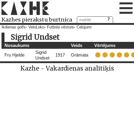
≡
Kazhes pierakstu burtnīca
Ikdienas golfs
VeloLoko
Futbola vēsture
Ceļojumi
Sigrid Undset
Nosaukums
Veids
Vērtējums
Sigrid
Fru Hjelde
1917
Grāmata
Undset
Kazhe - Vakardienas analītiķis